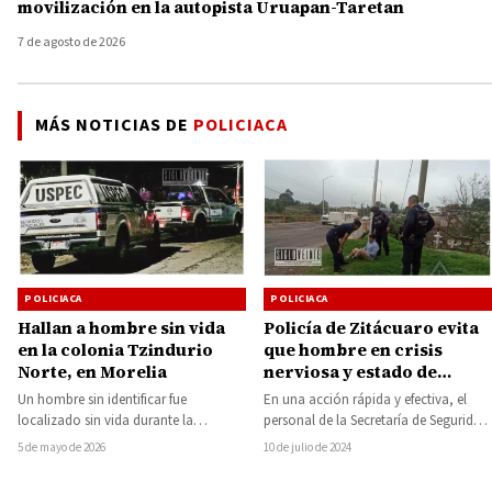
movilización en la autopista Uruapan-Taretan
7 de agosto de 2026
MÁS NOTICIAS DE
POLICIACA
POLICIACA
POLICIACA
Hallan a hombre sin vida
Policía de Zitácuaro evita
en la colonia Tzindurio
que hombre en crisis
Norte, en Morelia
nerviosa y estado de
ebriedad, se aventara para
Un hombre sin identificar fue
En una acción rápida y efectiva, el
suicidarse del puente de
localizado sin vida durante la
personal de la Secretaría de Seguridad
fierro
madrugada de este martes en la vía
Pública Municipal de Zitácuaro
5 de mayo de 2026
10 de julio de 2024
pública…
logró…