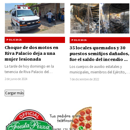
POLICIACA
POLICIACA
Choque de dos motos en
35 locales quemados y 30
Riva Palacio deja a una
puestos semifijos dañados,
mujer lesionada
fue el saldo del incendio en
mercado de Ciudad
La tarde de hoy dominigo en la
Los cuerpos de auxilio estatales y
Altamirano: alcalde de
tenencia de Riva Palacio del
municipales, miembros del Ejército,
Pungarabato
municipio de San Lucas, sucedió un…
elementos policiales y personas de la
2 de junio de 2024
7 de diciembre de 2022
sociedad civil,…
Cargar más