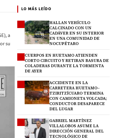
LO MÁS LEÍDO
HALLAN VEHÍCULO
1
CALCINADO CON UN
CADÁVER EN SU INTERIOR
E), a
EN UNA COMUNIDAD DE
or su
NOCUPÉTARO
CUERPOS EN HUETAMO ATIENDEN
2
CORTO CIRCUITO Y RETIRAN BASURA DE
COLADERAS DURANTE LA TORMENTA
DE AYER
ACCIDENTE EN LA
3
CARRETERA HUETAMO–
TZIRITZÍCUARO TERMINA
CON CAMIONETA VOLCADA;
CONDUCTOR DESAPARECE
DEL LUGAR
GABRIEL MARTÍNEZ
4
VILLALOBOS ASUME LA
DIRECCIÓN GENERAL DEL
TECNOLÓGICO DE