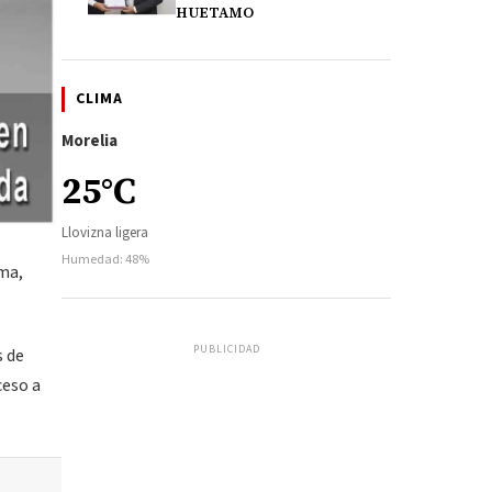
HUETAMO
CLIMA
Morelia
25°C
Llovizna ligera
Humedad: 48%
ima,
PUBLICIDAD
s de
ceso a