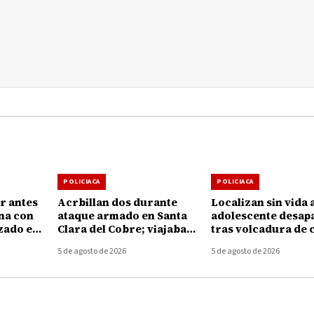
POLICIACA
POLICIACA
r antes
Acrbillan dos durante
Localizan sin vida 
ina con
ataque armado en Santa
adolescente desap
zado en
Clara del Cobre; viajaban
tras volcadura de 
en una camioneta con
en el Lago de Pátz
5 de agosto de 2026
5 de agosto de 2026
placas de Texas