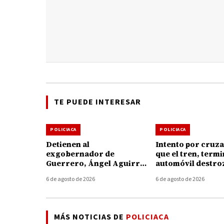
TE PUEDE INTERESAR
POLICIACA
POLICIACA
Detienen al
Intento por cruza
exgobernador de
que el tren, term
Guerrero, Ángel Aguirre,
automóvil destro
por presunto
Taretan
6 de agosto de 2026
6 de agosto de 2026
encubrimiento en el caso
Ayotzinapa
MÁS NOTICIAS DE
POLICIACA