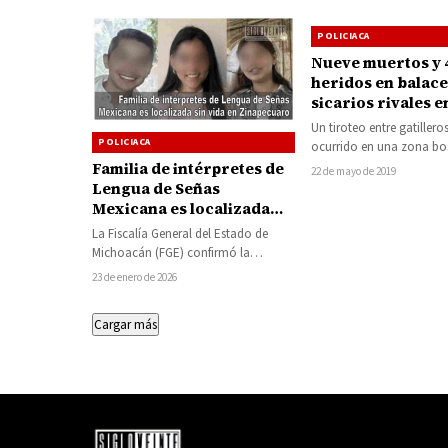
POLICIACA
Nueve muertos y 
heridos en balace
sicarios rivales e
Arroyo Colorado
Un tiroteo entre gatilleros
POLICIACA
ocurrido en una zona bo
población de Arroyo Col
Familia de intérpretes de
22 de mayo de 2019
ubicada en…
Lengua de Señas
Mexicana es localizada
sin vida en Zinapécuaro
La Fiscalía General del Estado de
Michoacán (FGE) confirmó la
localización sin vida de Víctor
23 de enero de 2026
Manuel Mújica Vega…
Cargar más