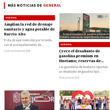
MÁS NOTICIAS DE
GENERAL
GENERAL
Amplían la red de drenaje
sanitario y agua potable de
Barrio Alto
El día de ayer miércoles por la tarde,
con el acompañamiento de
GENERAL
habitantes de la calle Mariano
Crece el desabasto de
12 de noviembre de 2020
Jiménez…
gasolina premium en
Huetamo; reservas de
magna también a la baja
Las gasolierías de Huetamo reportan
un desabasto de gasolina tipo
premium (roja), mientras que las
10 de junio de 2025
reservas de gasolina…