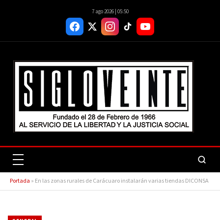
7 ago 2026 | 05:50
Portada
»
En las zonas rurales de Carácuaro instalarán varias tiendas DICONSA