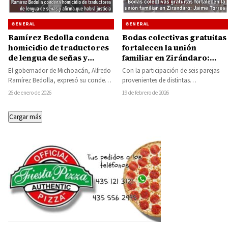
GENERAL
GENERAL
Ramírez Bedolla condena
Bodas colectivas gratuitas
homicidio de traductores
fortalecen la unión
de lengua de señas y
familiar en Zirándaro:
afirma que habrá justicia
Jaime Torres
El gobernador de Michoacán, Alfredo
Con la participación de seis parejas
Ramírez Bedolla, expresó su condena
provenientes de distintas
enérgica por el asesinato de Víctor,
comunidades del municipio, este
26 de enero de 2026
19 de febrero de 2026
Anayeli y…
viernes se llevaron a cabo…
Cargar más