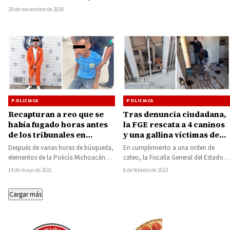
Viña
accidente registrado en el kilómetro…
29 de noviembre de 2024
POLICIACA
POLICIACA
Tras denuncia ciudadana,
Recapturan a reo que se
la FGE rescata a 4 caninos
había fugado horas antes
y una gallina víctimas de
de los tribunales en
maltrato animal
Morelia
En cumplimiento a una orden de
Después de varias horas de búsqueda,
cateo, la Fiscalía General del Estado
elementos de la Policía Michoacán
de Michoacán (FGE), a través de…
recapturaron a José León M., reo
8 de febrero de 2023
14 de mayo de 2021
que…
Cargar más