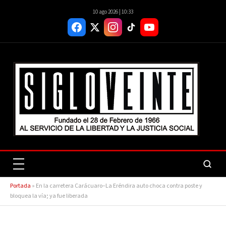
10 ago 2026 | 10:33
Portada
»
En la carretera Carácuaro–La Eréndira auto choca contra poste y
bloquea la vía; ya fue liberada