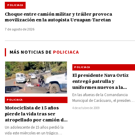
POLICIACA
Choque entre camión militar y tráiler provoca
movilización en la autopista Uruapan-Taretan
7 de agosto de 2026
MÁS NOTICIAS DE
POLICIACA
POLICIACA
El presidente Nava Ortiz
entregó patrulla y
uniformes nuevos a la
policía de Carácuaro
En las afueras de la Comandancia
POLICIACA
Municipal de Carácuaro, el presidente
municipal Román Nava Ortiz, hizo la
Motociclista de 15 años
4 de octubre de 2009
entrega…
pierde la vida tras ser
atropellado por camión de
la Coca Cola en la
Un adolescente de 15 años perdió la
carretera Tacámbaro- La
vida este miércoles en un trágico