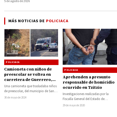
5 de agosto de 2026
MÁS NOTICIAS DE
POLICIACA
POLICIACA
Camioneta con niños de
POLICIACA
preescolar se voltea en
Aprehenden a presunto
carretera de Guerrero,
responsable de homicidio
hay 4 heridos
Una camioneta que trasladaba niños
ocurrido en Tzitzio
de preescolar, del municipio de San
Investigaciones realizadas por la
Luis Acatlán, Guerrero, que iban a
30 de mayo de 2024
Fiscalía General del Estado de
un…
Michoacán (FGE), permitieron la
29 de mayo de 2020
detención de José Ignacio R.,…