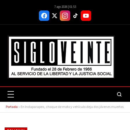
7 ago 2026 | 01:53
Portada
»
En Indaparapeo, choque de moto y vehículo deja dos jóvenes muertos