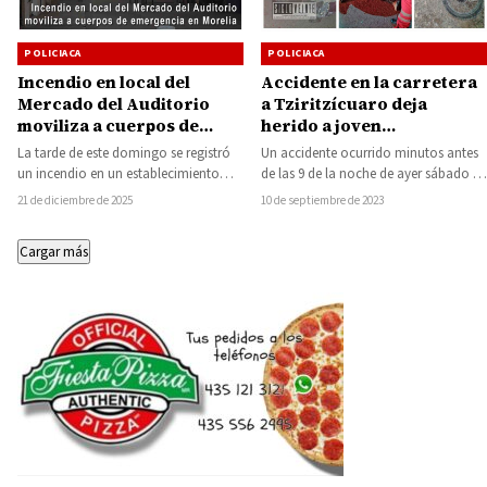
POLICIACA
POLICIACA
Accidente en la carretera
Incendio en local del
a Tziritzícuaro deja
Mercado del Auditorio
herido a joven
moviliza a cuerpos de
motociclista, el exceso de
emergencia en Morelia
Un accidente ocurrido minutos antes
La tarde de este domingo se registró
velocidad la causa del
de las 9 de la noche de ayer sábado en
un incendio en un establecimiento
choque
la carretera estatal…
comercial ubicado al interior del
10 de septiembre de 2023
21 de diciembre de 2025
Mercado…
Cargar más