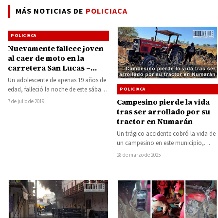
MÁS NOTICIAS DE
POLICIACA
POLICIACA
Nuevamente fallece joven
al caer de moto en la
carretera San Lucas –
Ciudad Altamirano
Un adolescente de apenas 19 años de
edad, falleció la noche de este sábado
POLICIACA
al caer de la…
Campesino pierde la vida
7 de julio de 2019
tras ser arrollado por su
tractor en Numarán
Un trágico accidente cobró la vida de
un campesino en este municipio,
luego de que fuera arrollado por…
28 de marzo de 2025