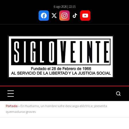
6 ago 2026 | 22:15
Portada
»
En Huetamo, un hombre sufre descarga eléctrica; presenta
quemaduras graves