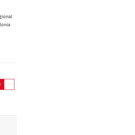
egional
lonia
t