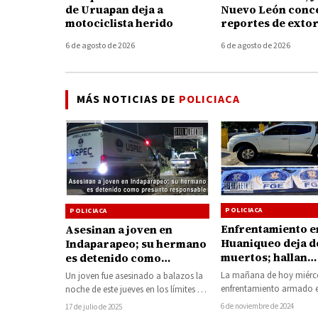
de Uruapan deja a
Nuevo León conc
motociclista herido
reportes de exto
telefónica en Mi
6 de agosto de 2026
6 de agosto de 2026
MÁS NOTICIAS DE
POLICIACA
POLICIACA
POLICIACA
Enfrentamiento e
Asesinan a joven en
Huaniqueo deja d
Indaparapeo; su hermano
muertos; hallan
es detenido como
camioneta robada
presunto responsable
La mañana de hoy miérco
Un joven fue asesinado a balazos la
equipo táctico co
enfrentamiento armado e
noche de este jueves en los límites de
emblemas de la F
población de Huaniqueo
las colonias Centro…
6 de noviembre de 2024
17 de julio de 2025
saldo dos personas…