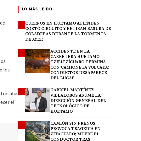
LO MÁS LEÍDO
 de
CUERPOS EN HUETAMO ATIENDEN
1
CORTO CIRCUITO Y RETIRAN BASURA DE
COLADERAS DURANTE LA TORMENTA
DE AYER
ACCIDENTE EN LA
2
CARRETERA HUETAMO–
los
TZIRITZÍCUARO TERMINA
CON CAMIONETA VOLCADA;
e los
CONDUCTOR DESAPARECE
DEL LUGAR
GABRIEL MARTÍNEZ
3
e trataba
VILLALOBOS ASUME LA
DIRECCIÓN GENERAL DEL
ecer el
TECNOLÓGICO DE
HUETAMO
CAMIÓN SIN FRENOS
4
PROVOCA TRAGEDIA EN
ZITÁCUARO; MUERE EL
CONDUCTOR TRAS