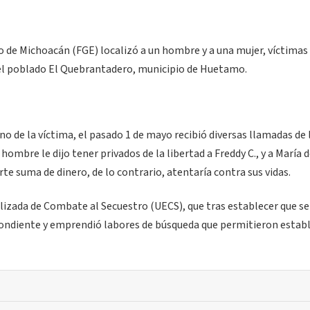
do de Michoacán (FGE) localizó a un hombre y a una mujer, víctimas
 el poblado El Quebrantadero, municipio de Huetamo.
o de la víctima, el pasado 1 de mayo recibió diversas llamadas de 
mbre le dijo tener privados de la libertad a Freddy C., y a María d
rte suma de dinero, de lo contrario, atentaría contra sus vidas.
alizada de Combate al Secuestro (UECS), que tras establecer que s
espondiente y emprendió labores de búsqueda que permitieron establ