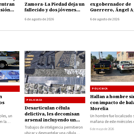
entran
Zamora-La Piedad deja un
exgobernador de
rsión
fallecido y dos jóvenes
Guerrero, Ángel A
choacán
heridos en Ecuandureo
por presunto
6 de agosto de 2026
6 de agosto de 2026
encubrimiento en e
Ayotzinapa
POLICIACA
n
Hallan a hombre si
POLICIACA
os
con impacto de bal
Desarticulan célula
Morelia
delictiva, les decomisan
 y
les, un
Un hombre fue localizado s
arsenal incluyendo un
n
n la
mañana de este miércoles 
fusil Barret
GE
 dejó como
colonia La Garita, al sur…
Trabajos de inteligencia permitieron
6 de mayo de 2026
ubicar y desmantelar una célula