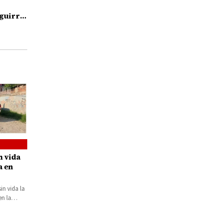
guirre,
l caso
n vida
a en
in vida la
en la