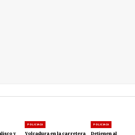
POLICIACA
POLICIACA
lisco y
Volcadura en la carretera
Detienen al