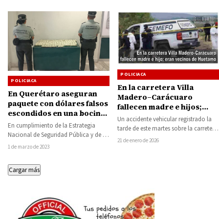
POLICIACA
POLICIACA
En la carretera Villa
En Querétaro aseguran
Madero–Carácuaro
paquete con dólares falsos
fallecen madre e hijos;
escondidos en una bocina,
eran vecinos de Huetamo
Un accidente vehicular registrado la
venía de Michoacán
En cumplimiento de la Estrategia
tarde de este martes sobre la carretera
Nacional de Seguridad Pública y de la
Villa Madero–Carácuaro cobró la vida
21 de enero de 2026
política de Cero Impunidad del
de…
1 de marzo de 2023
gobierno…
Cargar más