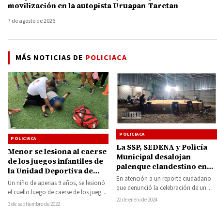
movilización en la autopista Uruapan-Taretan
7 de agosto de 2026
MÁS NOTICIAS DE
POLICIACA
POLICIACA
POLICIACA
La SSP, SEDENA y Policía
Menor se lesiona al caerse
Municipal desalojan
de los juegos infantiles de
palenque clandestino en
la Unidad Deportiva de
Zitácuaro
En atención a un reporte ciudadano
Huetamo
Un niño de apenas 9 años, se lesionó
que denunció la celebración de un
el cuello luego de caerse de los juegos
palenque clandestino en el municipio
22 de enero de 2024
infantiles que…
3 de septiembre de 2022
de…