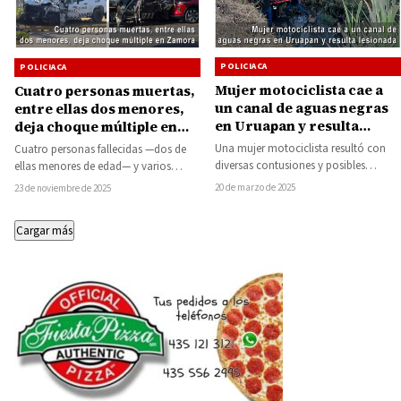
POLICIACA
POLICIACA
Mujer motociclista cae a
Cuatro personas muertas,
un canal de aguas negras
entre ellas dos menores,
en Uruapan y resulta
deja choque múltiple en
lesionada
Zamora
Una mujer motociclista resultó con
Cuatro personas fallecidas —dos de
diversas contusiones y posibles
ellas menores de edad— y varios
fracturas tras caer a un canal de aguas
lesionados fue el saldo de un choque-
20 de marzo de 2025
23 de noviembre de 2025
negras…
carambola…
Cargar más