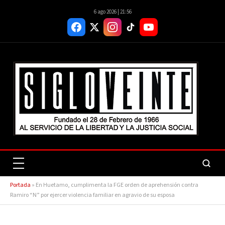
6 ago 2026 | 21:56
Portada
»
En Huetamo, cumplimenta la FGE orden de aprehensión contra
Ramiro “N” por ejercer violencia familiar en agravio de su esposa