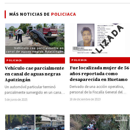
MÁS NOTICIAS DE
POLICIACA
POLICIACA
POLICIACA
Fue localizada mujer de 56
Vehículo cae parcialmente
años reportada como
en canal de aguas negras
desaparecida en Huetamo
Apatzingán
Derivado de una acción operativa,
Un automóvil particular terminó
personal de la Fiscalía General del
parcialmente sumergido en un canal
Estado de Michoacán (FGE) localizó a
de aguas negras la tarde de este
18 de diciembre de 2023
5 de junio de 2025
una…
miércoles en…