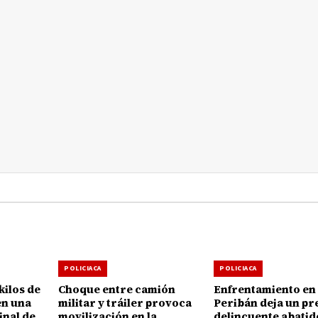
POLICIACA
POLICIACA
kilos de
Choque entre camión
Enfrentamiento en
en una
militar y tráiler provoca
Peribán deja un pr
inal de
movilización en la
delincuente abatid