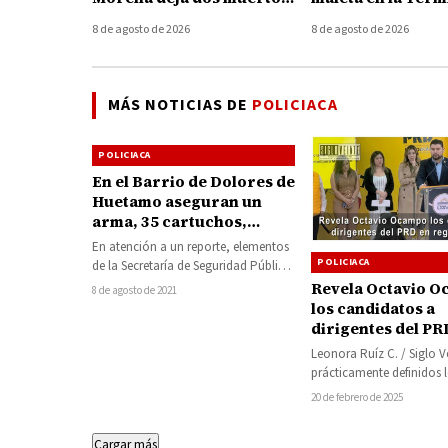
y un herido
Autobuses de Mor
8 de agosto de 2026
8 de agosto de 2026
MÁS NOTICIAS DE
POLICIACA
POLICIACA
En el Barrio de Dolores de
Huetamo aseguran un
arma, 35 cartuchos,
cargadores y un vehículo
En atención a un reporte, elementos
POLICIACA
de la Secretaría de Seguridad Pública
(SSP) y Guardia Nacional (GN),
Revela Octavio 
8 de agosto de 2021
aseguraron…
los candidatos a
dirigentes del PR
región Huetamo
Leonora Ruíz C. / Siglo V
prácticamente definidos 
dirigentes municipales d
20 de febrero de 2025
diversos municipios de…
Cargar más