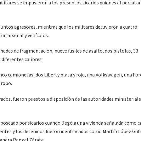
itares se impusieron a los presuntos sicarios quienes al percatar
esuntos agresores, mientras que los militares detuvieron a cuatro
un arsenal y vehículos.
nadas de fragmentación, nueve fusiles de asalto, dos pistolas, 33
 diferentes calibres.
inco camionetas, dos Liberty plata y roja, una Volkswagen, una Ford
 robo.
ados, fueron puestos a disposición de las autoridades ministerial
boscado por sicarios cuando llegó a una vivienda señalada como c
uentes y los detenidos fueron identificados como Martín López Gut
Sandra Rangel Zárate.