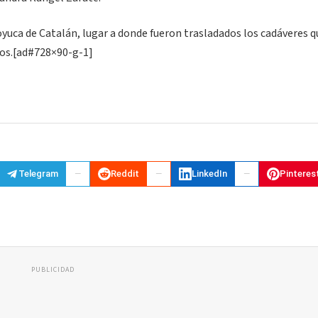
Coyuca de Catalán, lugar a donde fueron trasladados los cadáveres 
dos.[ad#728×90-g-1]
Telegram
Reddit
LinkedIn
Pinteres
PUBLICIDAD