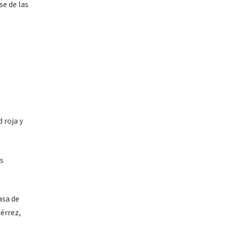
se de las
 roja y
es
asa de
iérrez,