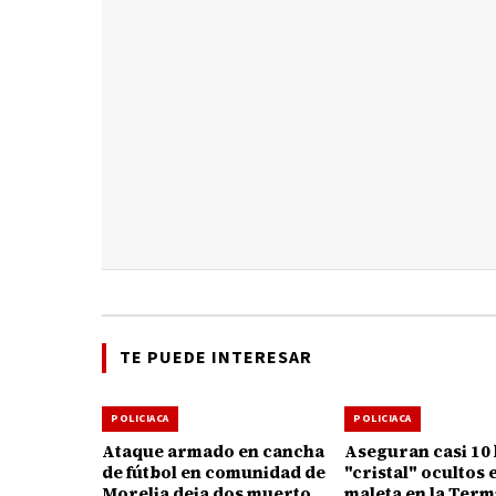
TE PUEDE INTERESAR
POLICIACA
POLICIACA
Ataque armado en cancha
Aseguran casi 10 
de fútbol en comunidad de
"cristal" ocultos 
Morelia deja dos muertos
maleta en la Term