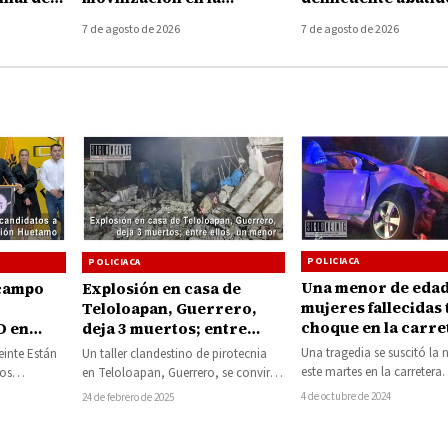
elia
autopista Uruapan-
armamento asegu
7 de agosto de 2026
7 de agosto de 2026
Taretan
POLICIACA
POLICIACA
Una menor de edad
Ocampo
Explosión en casa de
mujeres fallecidas 
Teloloapan, Guerrero,
choque en la carre
D en
deja 3 muertos; entre
Pátzcuaro-Moreli
ellos, un menor
Una tragedia se suscitó la
einte Están
Un taller clandestino de pirotecnia
este martes en la carretera
los
en Teloloapan, Guerrero, se convirtió
Pátzcuaro-Morelia, cuand
el PRD en
en cenizas, cuando la tarde de ayer,
4 de octubre de 2024
24 de febrero de 2025
mujeres y una…
domingo 23 de febrero,…