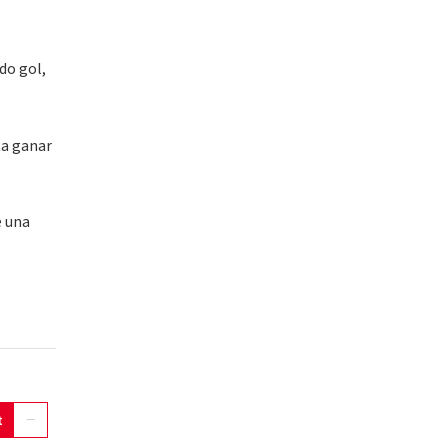
do gol,
ta ganar
e una
t