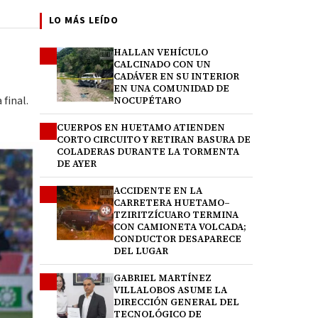
LO MÁS LEÍDO
HALLAN VEHÍCULO
1
CALCINADO CON UN
CADÁVER EN SU INTERIOR
EN UNA COMUNIDAD DE
 final.
NOCUPÉTARO
CUERPOS EN HUETAMO ATIENDEN
2
CORTO CIRCUITO Y RETIRAN BASURA DE
COLADERAS DURANTE LA TORMENTA
DE AYER
ACCIDENTE EN LA
3
CARRETERA HUETAMO–
TZIRITZÍCUARO TERMINA
CON CAMIONETA VOLCADA;
CONDUCTOR DESAPARECE
DEL LUGAR
GABRIEL MARTÍNEZ
4
VILLALOBOS ASUME LA
DIRECCIÓN GENERAL DEL
TECNOLÓGICO DE