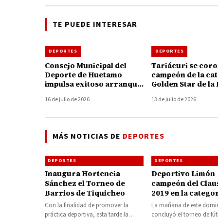
TE PUEDE INTERESAR
DEPORTES
DEPORTES
Consejo Municipal del
Tariácuri se cor
Deporte de Huetamo
campeón de la ca
impulsa exitoso arranque
Golden Star de la 
del Curso de Verano
Olimpia en Hueta
16 de julio de 2026
13 de julio de 2026
Polideportivo 2026
MÁS NOTICIAS DE
DEPORTES
DEPORTES
DEPORTES
Inaugura Hortencia
Deportivo Limón
Sánchez el Torneo de
campeón del Clau
Barrios de Tiquicheo
2019 en la catego
máster
Con la finalidad de promover la
La mañana de este dom
práctica deportiva, esta tarde la
concluyó el torneo de fú