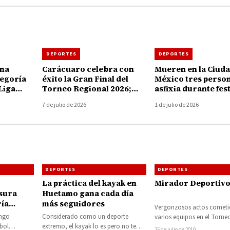
DEPORTES
DEPORTES
ona
Carácuaro celebra con
Mueren en la Ciuda
tegoría
éxito la Gran Final del
México tres perso
Liga
Torneo Regional 2026;
asfixia durante fes
mo
alcalde destaca al deporte
por el triunfo de la
7 de julio de 2026
1 de julio de 2026
como motor de unidad
Selección en el Mu
DEPORTES
DEPORTES
La práctica del kayak en
Mirador Deportiv
sura
Huetamo gana cada día
ría
más seguidores
Vergonzosos actos cometi
ingo
Considerado como un deporte
varios equipos en el Torne
tbol
extremo, el kayak lo es pero no te
Barrios 2010. Al Torneo de 
25 de julio de 2010