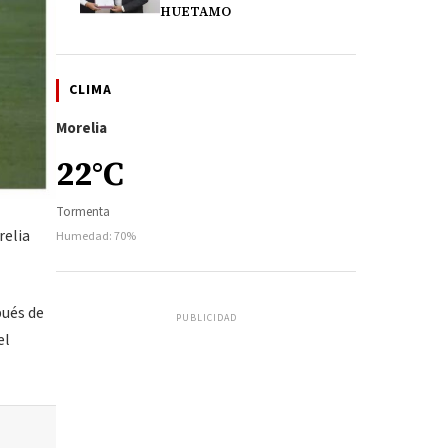
HUETAMO
CLIMA
Morelia
22°C
Tormenta
relia
Humedad: 70%
pués de
PUBLICIDAD
el