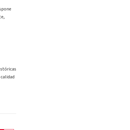
ispone
te,
istóricas
 calidad