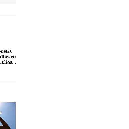
orelia
ultas en
 Elías
25 años