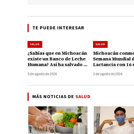
TE PUEDE INTERESAR
SALUD
SALUD
¿Sabías que en Michoacán
Michoacán conme
existe un Banco de Leche
Semana Mundial d
Humana? Así ha salvado y
Lactancia con 16 
fortalecido la vida de 195
para apoyar a ma
5 de agosto de 2026
2 de agosto de 2026
bebés
MÁS NOTICIAS DE
SALUD