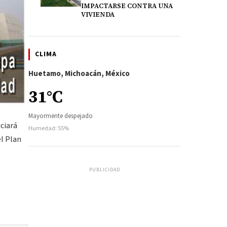
IMPACTARSE CONTRA UNA
VIVIENDA
CLIMA
Huetamo, Michoacán, México
31°C
Mayormente despejado
ciará
Humedad: 55%
el Plan
PUBLICIDAD