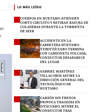
LO MÁS LEÍDO
CUERPOS EN HUETAMO ATIENDEN
1
CORTO CIRCUITO Y RETIRAN BASURA DE
COLADERAS DURANTE LA TORMENTA
del
DE AYER
y
ACCIDENTE EN LA
2
CARRETERA HUETAMO–
TZIRITZÍCUARO TERMINA
CON CAMIONETA VOLCADA;
CONDUCTOR DESAPARECE
DEL LUGAR
GABRIEL MARTÍNEZ
3
VILLALOBOS ASUME LA
DIRECCIÓN GENERAL DEL
TECNOLÓGICO DE
HUETAMO
CAMIÓN SIN FRENOS
4
PROVOCA TRAGEDIA EN
ZITÁCUARO; MUERE EL
CONDUCTOR TRAS