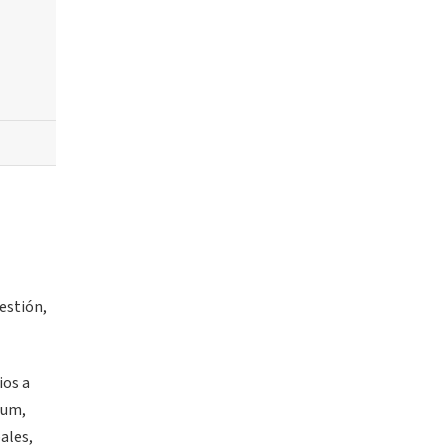
estión,
ios a
pum,
ales,