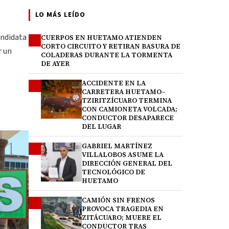
LO MÁS LEÍDO
andidata
CUERPOS EN HUETAMO ATIENDEN
1
CORTO CIRCUITO Y RETIRAN BASURA DE
r un
COLADERAS DURANTE LA TORMENTA
DE AYER
ACCIDENTE EN LA
2
CARRETERA HUETAMO–
TZIRITZÍCUARO TERMINA
CON CAMIONETA VOLCADA;
CONDUCTOR DESAPARECE
DEL LUGAR
GABRIEL MARTÍNEZ
3
VILLALOBOS ASUME LA
DIRECCIÓN GENERAL DEL
TECNOLÓGICO DE
HUETAMO
CAMIÓN SIN FRENOS
4
PROVOCA TRAGEDIA EN
ZITÁCUARO; MUERE EL
CONDUCTOR TRAS