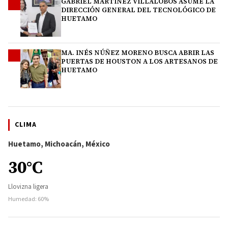
GABRIEL MARTÍNEZ VILLALOBOS ASUME LA
3
DIRECCIÓN GENERAL DEL TECNOLÓGICO DE
HUETAMO
MA. INÉS NÚÑEZ MORENO BUSCA ABRIR LAS
4
PUERTAS DE HOUSTON A LOS ARTESANOS DE
HUETAMO
CLIMA
Huetamo, Michoacán, México
30°C
Llovizna ligera
Humedad: 60%