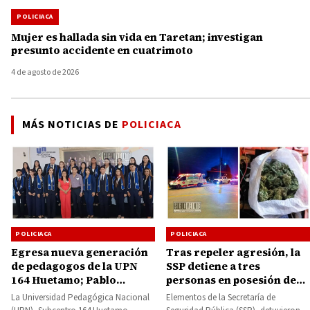
POLICIACA
Mujer es hallada sin vida en Taretan; investigan
presunto accidente en cuatrimoto
4 de agosto de 2026
MÁS NOTICIAS DE
POLICIACA
POLICIACA
POLICIACA
Egresa nueva generación
Tras repeler agresión, la
de pedagogos de la UPN
SSP detiene a tres
164 Huetamo; Pablo
personas en posesión de
Varona apadrina la
droga
La Universidad Pedagógica Nacional
Elementos de la Secretaría de
ceremonia