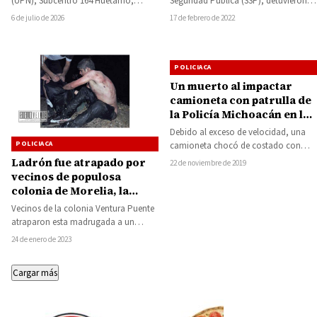
(UPN), Subcentro 164 Huetamo,
Seguridad Pública (SSP), detuvieron a
celebró este sábado la ceremonia de
tres personas, quienes se encontraban
6 de julio de 2026
17 de febrero de 2022
graduación de la generación…
en posesión de…
POLICIACA
Un muerto al impactar
camioneta con patrulla de
la Policía Michoacán en la
carretera a San Lucas
Debido al exceso de velocidad, una
POLICIACA
camioneta chocó de costado con
una patrulla de la Policía Michoacán
Ladrón fue atrapado por
22 de noviembre de 2019
en…
vecinos de populosa
colonia de Morelia, la
policía municipal no se lo
Vecinos de la colonia Ventura Puente
quiso llevar
atraparon esta madrugada a un
sujeto que había robado una
24 de enero de 2023
bicicleta, el…
Cargar más