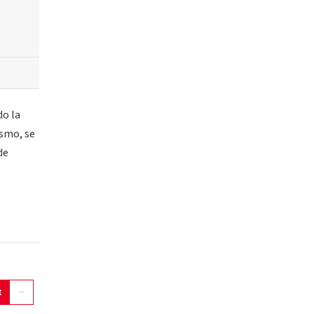
do la
ismo, se
de
t