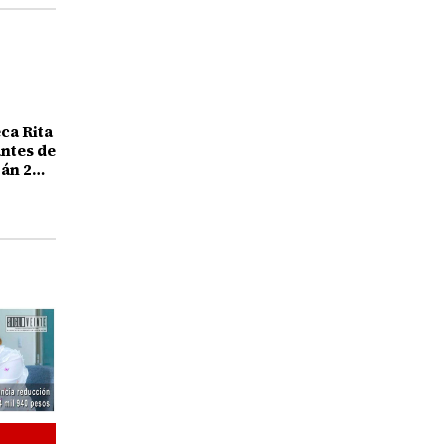
eca Rita
antes de
án 2
alumno