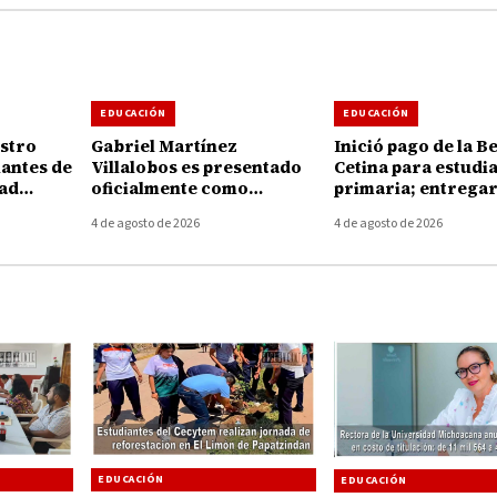
EDUCACIÓN
EDUCACIÓN
stro
Gabriel Martínez
Inició pago de la B
iantes de
Villalobos es presentado
Cetina para estudi
dad
oficialmente como
primaria; entregar
 4 GB de
director general del
mil 500 pesos por 
4 de agosto de 2026
4 de agosto de 2026
Tecnológico de Huetamo
EDUCACIÓN
EDUCACIÓN