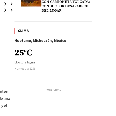
CON CAMIONETA VOLCADA;
CONDUCTOR DESAPARECE
DEL LUGAR
CLIMA
Huetamo, Michoacán, México
25°C
Llovizna ligera
Humedad: 82%
PUBLICIDAD
enten
de una
 y el