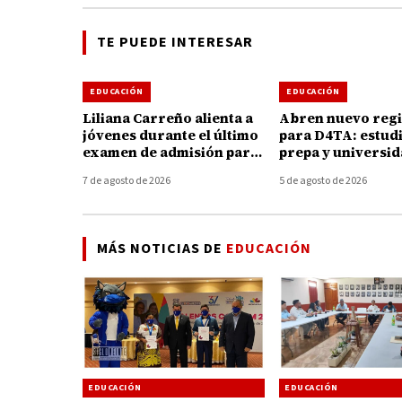
TE PUEDE INTERESAR
EDUCACIÓN
EDUCACIÓN
Liliana Carreño alienta a
Abren nuevo regi
jóvenes durante el último
para D4TA: estud
examen de admisión para
prepa y universi
ingresar Tec de
podrán acceder a
7 de agosto de 2026
5 de agosto de 2026
Tacámbaro
internet gratuito
MÁS NOTICIAS DE
EDUCACIÓN
EDUCACIÓN
EDUCACIÓN