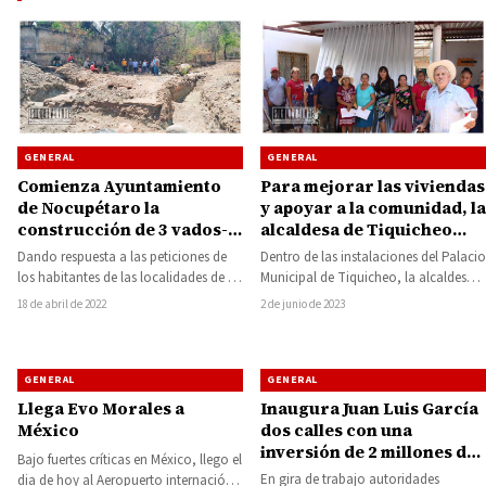
GENERAL
GENERAL
Comienza Ayuntamiento
Para mejorar las viviendas
de Nocupétaro la
y apoyar a la comunidad, la
construcción de 3 vados-
alcaldesa de Tiquicheo
puentes
entrega láminas a 63
Dando respuesta a las peticiones de
Dentro de las instalaciones del Palacio
familias
los habitantes de las localidades de La
Municipal de Tiquicheo, la alcaldesa
Estancia Grande, El Calabozo y…
Catalina Pérez Negrón Espinoza
18 de abril de 2022
2 de junio de 2023
encabezó la entrega…
GENERAL
GENERAL
Llega Evo Morales a
Inaugura Juan Luis García
México
dos calles con una
inversión de 2 millones de
Bajo fuertes críticas en México, llego el
pesos
En gira de trabajo autoridades
dia de hoy al Aeropuerto internación