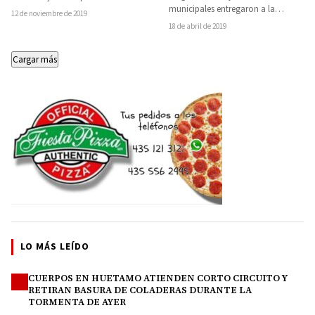
municipales entregaron a la
de la Ciudad de México…
12 de noviembre de 2019
población, las pavimentaciones de
18 de abril de 2019
dos calles Tangáxoan en Huetamo…
Cargar más
LO MÁS LEÍDO
CUERPOS EN HUETAMO ATIENDEN CORTO CIRCUITO Y
1
RETIRAN BASURA DE COLADERAS DURANTE LA
TORMENTA DE AYER