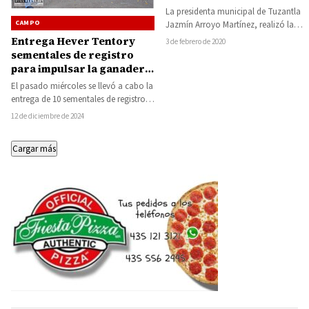
y al campo de Tuzantla
La presidenta municipal de Tuzantla
CAMPO
Jazmín Arroyo Martínez, realizó la
entrega de diversos apoyos sociales,
Entrega Hever Tentory
3 de febrero de 2020
como material para…
sementales de registro
para impulsar la ganadería
en Carácuaro
El pasado miércoles se llevó a cabo la
entrega de 10 sementales de registro a
ganaderos del municipio,…
12 de diciembre de 2024
Cargar más