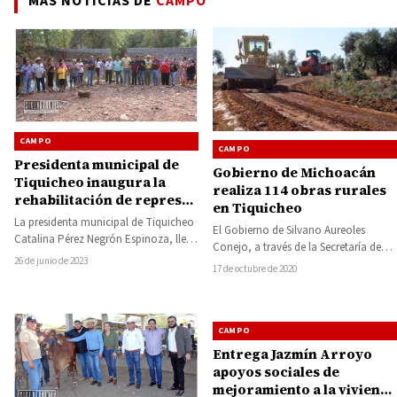
MÁS NOTICIAS DE
CAMPO
CAMPO
CAMPO
Presidenta municipal de
Gobierno de Michoacán
Tiquicheo inaugura la
realiza 114 obras rurales
rehabilitación de represa
en Tiquicheo
en Copándaro para la
La presidenta municipal de Tiquicheo
El Gobierno de Silvano Aureoles
captación y
Catalina Pérez Negrón Espinoza, llevó
Conejo, a través de la Secretaría de
almacenamiento de agua
a cabo la inauguración de la
26 de junio de 2023
Desarrollo Rural y Agroalimentario
17 de octubre de 2020
rehabilitación de…
(Sedrua), llevó…
CAMPO
Entrega Jazmín Arroyo
apoyos sociales de
mejoramiento a la vivienda