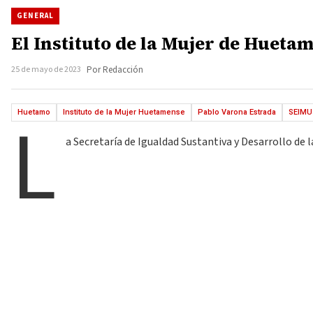
GENERAL
El Instituto de la Mujer de Hueta
25 de mayo de 2023
Por Redacción
L
Huetamo
Instituto de la Mujer Huetamense
Pablo Varona Estrada
SEIMU
a Secretaría de Igualdad Sustantiva y Desarrollo de