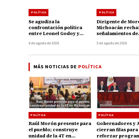
POLÍTICA
POLÍTICA
Se agudiza la
Dirigente de Mor
confrontación política
Michoacán recha
entre Leonel Godoy y
señalamientos de
Memo Valencia; cruzan
alcaldesa de Uru
6 de agosto de 2026
5 de agosto de 2026
acusaciones y anuncian
pide no politizar 
acciones legales
de Carlos Manzo
MÁS NOTICIAS DE
POLÍTICA
POLÍTICA
POLÍTICA
Gobernadores y
Raúl Morón presente para
cierran filas para
el pueblo; construye
reforzar progra
unidad de la 4T en