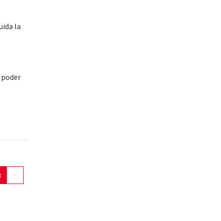
uida la
l poder
t