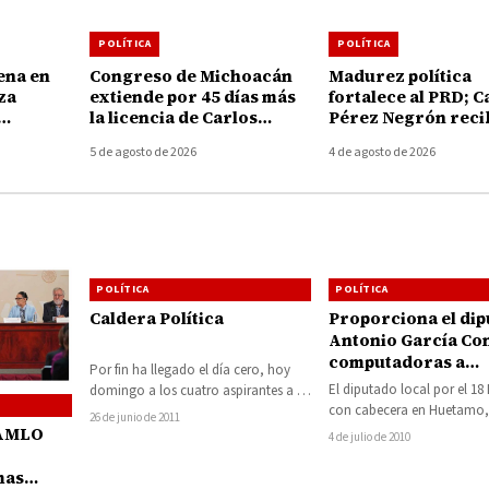
POLÍTICA
POLÍTICA
ena en
Congreso de Michoacán
Madurez política
za
extiende por 45 días más
fortalece al PRD; C
la licencia de Carlos
Pérez Negrón reci
apan y
Torres Piña al frente de la
nombramiento co
5 de agosto de 2026
4 de agosto de 2026
asesinato
FGE
promotora para
Recuperar la Gran
Tiquicheo
POLÍTICA
POLÍTICA
Caldera Política
Proporciona el di
Antonio García Co
computadoras a
Por fin ha llegado el día cero, hoy
estudiantes
El diputado local por el 18 
domingo a los cuatro aspirantes a la
universitarios
con cabecera en Huetamo,
candidatura del PRD…
26 de junio de 2011
García Conejo, donó 6 min
 AMLO
4 de julio de 2010
computadoras…
mas