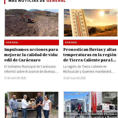
MÁS NOTICIAS DE
GENERAL
GENERAL
GENERAL
Impulsamos acciones para
Pronostican lluvias y altas
mejorar la calidad de vida:
temperaturas en la región
edil de Carácuaro
de Tierra Caliente para la
semana que inicia
El Gobierno Municipal de Carácuaro
La región de Tierra Caliente en
informó sobre el avance de diversas
Michoacán y Guerrero mantendrá
acciones orientadas a mejorar la
durante los próximos días un
27 de abril de 2026
31 de mayo de 2026
infraestructura y…
ambiente caluroso, con…