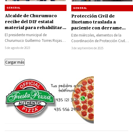
GENERAL
GENERAL
Alcalde de Churumuco
Protección Civil de
recibe del DIF estatal
Huetamo traslada a
material para rehabilitar
paciente con derrame
comedor comunitario
cerebral a Morelia
El presidente municipal de
Este miércoles, elementos de la
Churumuco Guillermo Torres Rojas,
Coordinación de Protección Civil
recibió del Sistema DIF Michoacán
Municipal de Huetamo realizaron el
5 de agosto de 2023
3 de septiembre de 2025
material para rehabilitar el comedor…
traslado de un hombre…
Cargar más