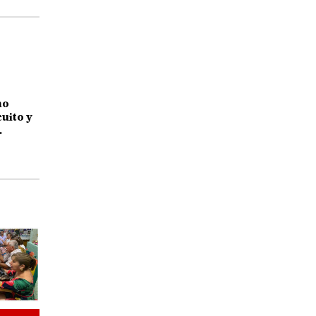
mo
uito y
la