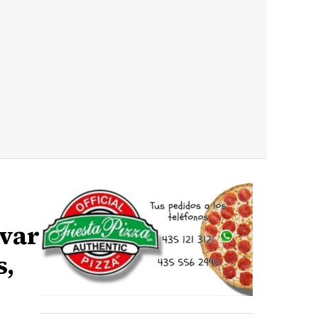
evar
s,