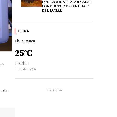
CON CAMIONETA VOLCADA;
CONDUCTOR DESAPARECE
DEL LUGAR
CLIMA
Churumuco
25°C
Despejado
les
Humedad: 72%
 extra
PUBLICIDAD