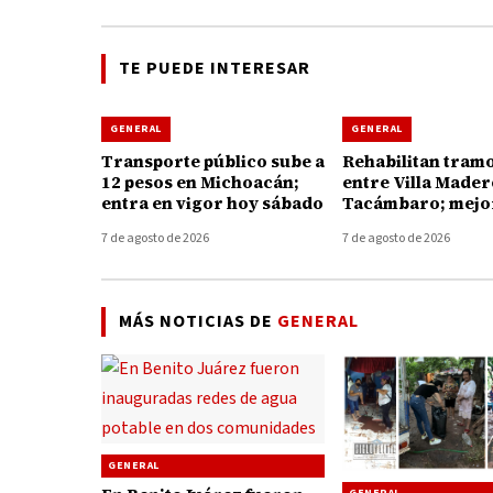
TE PUEDE INTERESAR
GENERAL
GENERAL
Transporte público sube a
Rehabilitan tramo
12 pesos en Michoacán;
entre Villa Mader
entra en vigor hoy sábado
Tacámbaro; mejor
conexión con Tie
7 de agosto de 2026
7 de agosto de 2026
Caliente
MÁS NOTICIAS DE
GENERAL
GENERAL
GENERAL