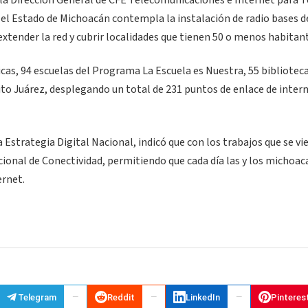
 la Dirección General de CFE Telecomunicaciones e Internet para 
el Estado de Michoacán contempla la instalación de radio bases d
 extender la red y cubrir localidades que tienen 50 o menos habitan
cas, 94 escuelas del Programa La Escuela es Nuestra, 55 biblioteca
to Juárez, desplegando un total de 231 puntos de enlace de inter
Estrategia Digital Nacional, indicó que con los trabajos que se vi
cional de Conectividad, permitiendo que cada día las y los michoa
ernet.
Telegram
Reddit
LinkedIn
Pinteres