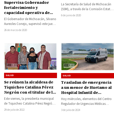
Supervisa Gobernador
clausuran negocios en
La Secretaría de Salud de Michoacán
fortalecimiento y
Lázaro Cárdenas
(SSM), a través de la Comisión Estatal
capacidad operativa de
para la Prevención Contra Riesgos…
6 de junio de 2020
hospitales ante COVID-19
El Gobernador de Michoacán, Silvano
Aureoles Conejo, supervisó este jueves
el fortalecimiento y capacidad
26 de marzo de 2020
operativa del Hospital Civil…
SALUD
SALUD
Se reúnen la alcaldesa de
Trasladan de emergencia
Tiquicheo Catalina Pérez
a un menor de Huetamo al
Negrón con el titular de la
Hospital Infantil de
Secretaría de Salud de
Morelia por severa lesión
Este viernes, la presidenta municipal
Hoy miércoles, elementos del Centro
Michoacán, acuerdan
en la cabeza producida
de Tiquicheo Catalina Pérez Negrón
Regulador de Urgencias Médicas
trabajar juntos por la
por un desarmador
Espinoza, recibió la visita de Elías
(CRUM) con sede en Huetamo, en
29 de julio de 2022
3 de julio de 2024
salud del municipio
Ibarra Torres,…
coordinación con la…