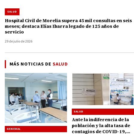
SALUD
Hospital Civil de Morelia supera 45 mil consultas en seis
meses; destaca Elías Ibarra legado de 125 años de
servicio
29 de julio de 2026
MÁS NOTICIAS DE
SALUD
SALUD
Ante la indiferencia de la
población y la alta tasa de
GENERAL
contagios de COVID-19,