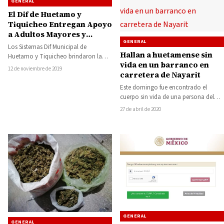
GENERAL
El Dif de Huetamo y
Tiquicheo Entregan Apoyo
a Adultos Mayores y
GENERAL
Personas con
Los Sistemas Dif Municipal de
Discapacidad
Hallan a huetamense sin
Huetamo y Tiquicheo brindaron la
vida en un barranco en
atención este lunes a 219 adultos
12 de noviembre de 2019
carretera de Nayarit
mayores y…
Este domingo fue encontrado el
cuerpo sin vida de una persona del
sexo masculino, en un barranco en…
27 de abril de 2020
GENERAL
GENERAL