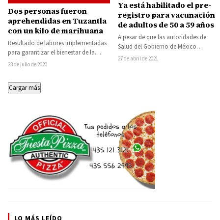
Ya está habilitado el pre-
Dos personas fueron
registro para vacunación
aprehendidas en Tuzantla
de adultos de 50 a 59 años
con un kilo de marihuana
A pesar de que las autoridades de
Resultado de labores implementadas
Salud del Gobierno de México
para garantizar el bienestar de la
informaron que hasta mañana se
27 de abril de 2021
sociedad, elementos de la Secretaría
23 de julio de 2020
habilitaría…
de Seguridad Pública…
Cargar más
LO MÁS LEÍDO