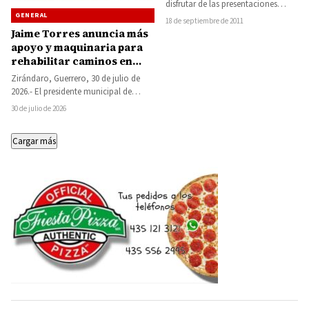
disfrutar de las presentaciones
GENERAL
artísticas, la noche del 15 de
18 de septiembre de 2011
Septiembre…
Jaime Torres anuncia más
apoyo y maquinaria para
rehabilitar caminos en
comunidades apartadas de
Zirándaro, Guerrero, 30 de julio de
Zirándaro
2026.- El presidente municipal de
Zirándaro, Jaime Torres García,
30 de julio de 2026
aseguró que su…
Cargar más