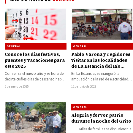
GENERAL
GENERAL
Pablo Varona y regidores
Conoce los días festivos,
visitaron las localidades
puentes y vacaciones para
de La Estancia del Río
este 2025
Chiquito, Rincón de las
En La Estancia, se inauguró la
Comienza el nuevo año y es hora de
Truchas y Bejucos, para
ampliación de la red de electricidad,
decirte cuáles días de descanso habrá
entregar beneficios y
además de haberse reparado la ya…
este 2025. El primer…
12 de junio de 2022
3 de enero de 2025
obras
GENERAL
Alegría y fervor patrio
durante la noche del Grito
Miles de familias se dispusieron a