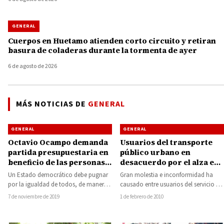
GENERAL
Cuerpos en Huetamo atienden corto circuito y retiran
basura de coladeras durante la tormenta de ayer
6 de agosto de 2026
MÁS NOTICIAS DE
GENERAL
GENERAL
GENERAL
Octavio Ocampo demanda
Usuarios del transporte
partida presupuestaria en
público urbano en
beneficio de las personas
desacuerdo por el alza en
con discapacidad que
tarifas
Un Estado democrático debe pugnar
Gran molestia e inconformidad ha
reciben atención en CAED
por la igualdad de todos, de manera
causado entre usuarios del servicio del
que las personas puedan gozar de…
transporte público urbano y de taxis
7 de noviembre de 2019
1 de febrero de 2010
de…