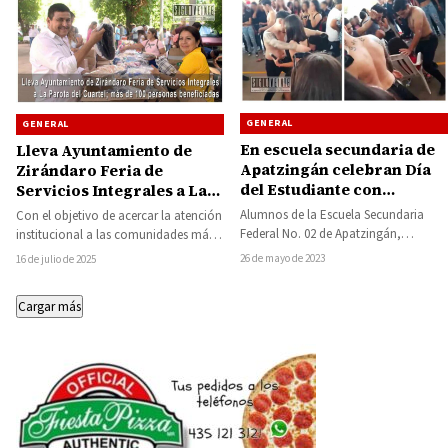
GENERAL
GENERAL
En escuela secundaria de
Lleva Ayuntamiento de
Apatzingán celebran Día
Zirándaro Feria de
del Estudiante con
Servicios Integrales a La
strippers
Parota del Cuartel; más de
Alumnos de la Escuela Secundaria
Con el objetivo de acercar la atención
100 personas beneficiadas
Federal No. 02 de Apatzingán,
institucional a las comunidades más
festejaron el Día del Estudiante con
alejadas del municipio, el presidente
26 de mayo de 2023
16 de julio de 2025
strippers dentro…
municipal…
Cargar más