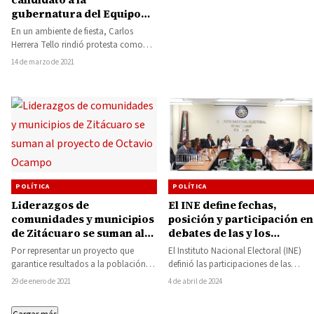
gubernatura del Equipo
por Michoacán
En un ambiente de fiesta, Carlos
Herrera Tello rindió protesta como
candidato común del Equipo por
14 de marzo de 2021
Michoacán al…
POLÍTICA
POLÍTICA
Liderazgos de
El INE define fechas,
comunidades y municipios
posición y participación en
de Zitácuaro se suman al
debates de las y los
proyecto de Octavio
candidatos al senado de
Por representar un proyecto que
El Instituto Nacional Electoral (INE)
Ocampo
Michoacán
garantice resultados a la población,
definió las participaciones de las
por su cercanía con la gente y
candidatas y candidatos a la
29 de enero de 2021
4 de abril de 2024
compromiso…
senaduría por Michoacán,…