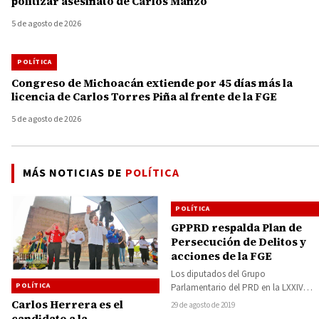
politizar asesinato de Carlos Manzo
5 de agosto de 2026
POLÍTICA
Congreso de Michoacán extiende por 45 días más la
licencia de Carlos Torres Piña al frente de la FGE
5 de agosto de 2026
MÁS NOTICIAS DE
POLÍTICA
POLÍTICA
GPPRD respalda Plan de
Persecución de Delitos y
acciones de la FGE
Los diputados del Grupo
POLÍTICA
Parlamentario del PRD en la LXXIV
Legislatura en el Congreso del Estado
Carlos Herrera es el
29 de agosto de 2019
respaldaron las…
candidato a la