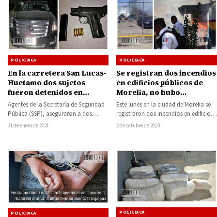
POLICIACA
POLICIACA
En la carretera San Lucas-
Se registran dos incendios
Huetamo dos sujetos
en edificios públicos de
fueron detenidos en
Morelia, no hubo
camioneta de lujo con un
lesionados
Agentes de la Secretaría de Seguridad
Este lunes en la ciudad de Morelia se
arma y cartuchos útiles
Pública (SSP), aseguraron a dos
registraron dos incendios en edificios
personas del sexo masculino que
públicos, el primero en el…
31 de enero de 2021
2 de octubre de 2023
circulaban a…
POLICIACA
POLICIACA