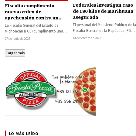
Federales investigan caso
Fiscalía cumplimenta
de 180 kilos de marihuana
nueva orden de
asegurada
aprehensión contra un
maestro, responsable de
El personal del Ministerio Público de la
La Fiscalía General del Estado de
abusar sexualmente de sus
Fiscalía General de la República (FGR)
Michoacán (FGE) cumplimentó una
alumnos en Angangueo
en Michoacán, inició carpeta de…
nueva orden de aprehensión en
14 de febrero de 2022
27 de junio de 2025
contra del maestro…
Cargar más
LO MÁS LEÍDO