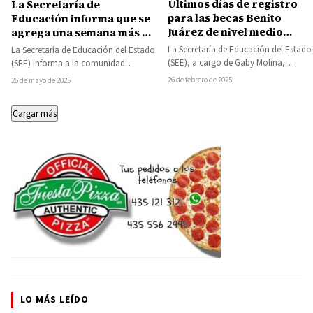
Últimos días de registro
La Secretaría de
para las becas Benito
Educación informa que se
Juárez de nivel medio
agrega una semana más a
superior y superior;
las vacaciones de verano
La Secretaría de Educación del Estado
La Secretaría de Educación del Estado
concluye el 28 de febrero
(SEE), a cargo de Gaby Molina,
(SEE) informa a la comunidad
informa a las y los estudiantes…
educativa de la entidad que se
26 de febrero de 2025
26 de mayo de 2025
agrega…
Cargar más
LO MÁS LEÍDO