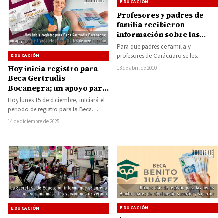
EDUCACIÓN
Profesores y padres de
familia recibieron
información sobre las
“Escuelas de Calidad”
Para que padres de familia y
profesores de Carácuaro se les
EDUCACIÓN
brindara información sobre el
Hoy inicia registro para
13 de abril de 2010
Programa “Escuelas de…
Beca Gertrudis
Bocanegra; un apoyo para
el transporte de
Hoy lunes 15 de diciembre, iniciará el
estudiantes de nivel
periodo de registro para la Beca
superior
Gertrudis Bocanegra, recordó la
14 de diciembre de 2025
secretaria…
EDUCACIÓN
EDUCACIÓN