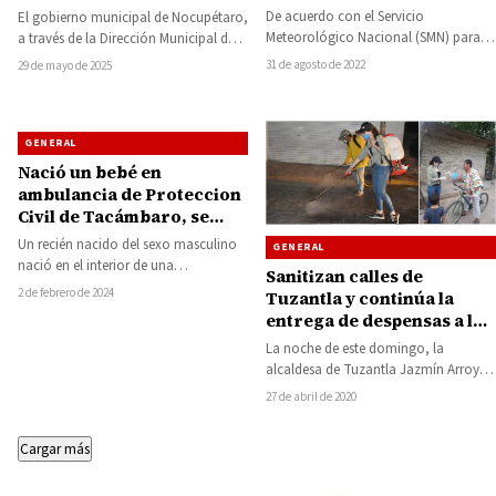
constantes este miércoles
mayores solicitantes de
De acuerdo con el Servicio
El gobierno municipal de Nocupétaro,
y jueves en Huetamo y la
visa estadounidense
Meteorológico Nacional (SMN) para la
a través de la Dirección Municipal de
Tierra Caliente
ciudad de Huetamo y la región de
Atención al Migrante, llevó a cabo…
31 de agosto de 2022
29 de mayo de 2025
Tierra…
GENERAL
Nació un bebé en
ambulancia de Proteccion
Civil de Tacámbaro, se
dirigía a Morelia
Un recién nacido del sexo masculino
GENERAL
nació en el interior de una
Sanitizan calles de
ambulancia de Proteccion Civil de
2 de febrero de 2024
Tuzantla y continúa la
Tacámbaro,…
entrega de despensas a los
sectores más vulnerables
La noche de este domingo, la
alcaldesa de Tuzantla Jazmín Arroyo
Martínez, encabezó la jornada de
27 de abril de 2020
sanitización en…
Cargar más