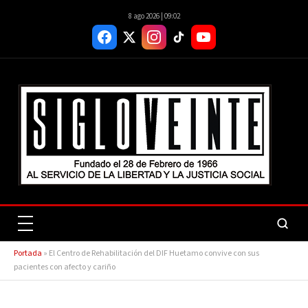
8 ago 2026 | 09:02
Portada
»
El Centro de Rehabilitación del DIF Huetamo convive con sus
pacientes con afecto y cariño