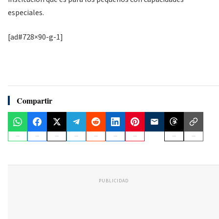
especiales.
[ad#728×90-g-1]
Compartir
PUBLICIDAD