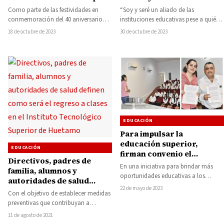
el 40 aniversario del
techumbre, fue
Como parte de las festividades en
“Soy y seré un aliado de las
Colegio de Bachilleres
inaugurada por el alcalde
conmemoración del 40 aniversario
instituciones educativas pese a quién
Plantel Huetamo
por la fundación del Colegio de
le pese”, señaló el presidente
18 de octubre de 2023
30 de octubre de 2023
Bachilleres Plantel…
municipal…
EDUCACIÓN
Para impulsar la
educación superior,
EDUCACIÓN
firman convenio el
Directivos, padres de
Instituto Tecnológico
En una iniciativa para brindar más
familia, alumnos y
Superior de Tacámbaro y
oportunidades educativas a los
autoridades de salud
el Colegio de Bachilleres
alumnos de nivel de preparatoria, la
22 de mayo de 2023
definen como será el
de Zirándaro
Con el objetivo de establecer medidas
directora general…
regreso a clases en el
preventivas que contribuyan a
Instituto Tecnológico
disminuir los riesgos de contagios por
11 de agosto de 2021
Superior de Huetamo
COVID-19, ante…