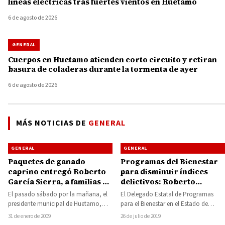
líneas eléctricas tras fuertes vientos en Huetamo
6 de agosto de 2026
GENERAL
Cuerpos en Huetamo atienden corto circuito y retiran
basura de coladeras durante la tormenta de ayer
6 de agosto de 2026
MÁS NOTICIAS DE
GENERAL
GENERAL
GENERAL
Paquetes de ganado
Programas del Bienestar
caprino entregó Roberto
para disminuir índices
García Sierra, a familias de
delictivos: Roberto
varias comunidades del
Pantoja
El pasado sábado por la mañana, el
El Delegado Estatal de Programas
municipio de Huetamo
presidente municipal de Huetamo,
para el Bienestar en el Estado de
hizo entrega a familias de distintas
Michoacán, Roberto Pantoja Arzola,
31 de enero de 2009
26 de julio de 2019
comunidades…
sostuvo este…