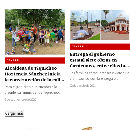
GENERAL
Entrega el gobierno
estatal siete obras en
GENERAL
Carácuaro, entre ellas la
Alcaldesa de Tiquicheo
modernización de la plaza
Las familias caracuarenses vivieron un
Hortencia Sánchez inicia
principal y el palacio
día histórico con la entrega e
la construcción de la calle
municipal
inauguración de siete obras que
principal del Rodeo
22 de agosto de 2021
Para el gobierno que encabeza la
hicieron autoridades…
presidenta municipal de Tiquicheo
Hortencia Sánchez Rodríguez, es
9 de septiembre de 2020
fundamental el bienestar de…
Cargar más