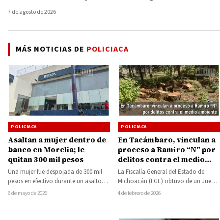
7 de agosto de 2026
MÁS NOTICIAS DE
POLICIACA
POLICIACA
POLICIACA
Asaltan a mujer dentro de
En Tacámbaro, vinculan a
banco en Morelia; le
proceso a Ramiro “N” por
quitan 300 mil pesos
delitos contra el medio
ambiente
Una mujer fue despojada de 300 mil
La Fiscalía General del Estado de
pesos en efectivo durante un asalto
Michoacán (FGE) obtuvo de un Juez
perpetrado al interior de una…
de Control vinculación a proceso
6 de mayo de 2026
4 de febrero de 2026
en…