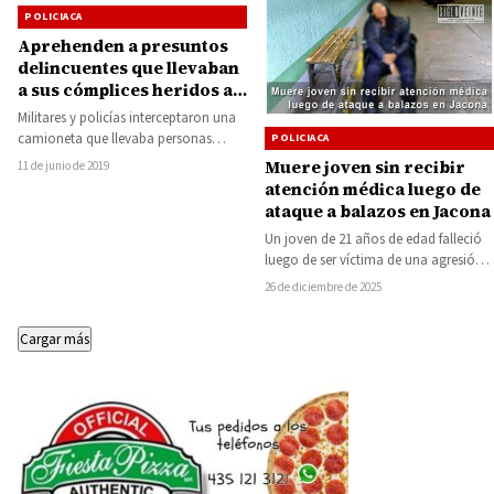
POLICIACA
Aprehenden a presuntos
delincuentes que llevaban
a sus cómplices heridos a
atender
Militares y policías interceptaron una
camioneta que llevaba personas
POLICIACA
armadas, dos lesionados y un
Muere joven sin recibir
11 de junio de 2019
cadáver en la localidad…
atención médica luego de
ataque a balazos en Jacona
Un joven de 21 años de edad falleció
luego de ser víctima de una agresión
armada registrada durante…
26 de diciembre de 2025
Cargar más