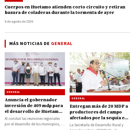
Cuerpos en Huetamo atienden corto circuito y retiran
basura de coladeras durante la tormenta de ayer
6 de agosto de 2026
MÁS NOTICIAS DE
GENERAL
GENERAL
GENERAL
Anuncia el gobernador
inversión de 409 mdp para
Entregan más de 20 MDP a
el desarrollo de Huetamo,
productores del campo
Carácuaro, San Lucas,
afectados por la sequía en
Al concluir las reuniones regionales
Churumuco, Tiquicheo y
Huetamo y San Lucas
por el desarrollo de los municipios, el
La Secretaría de Desarrollo Rural y
Tzitzio
gobernador Alfredo Ramírez Bedolla