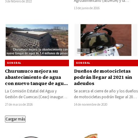
Agroalimentario (SEDRUA) y la
3 de febrero de 2022
afirmó que…
Secretaría de Agricultura, Ganadería,
13 de junio de 2016
Desarrollo Rural, Pesca y…
GENERAL
GENERAL
Dueños de motocicletas
Churumuco mejora su
podrán llegar al 2021 sin
abastecimiento de agua
adeudos
con nuevo tanque de agua
que costó 1.4 millones de
Se acerca el cierre de año y los dueños
La Comisión Estatal del Agua y
pesos
de motocicletas podrán llegar al 2021
Gestión de Cuencas (Ceac) inauguró
sin adeudos en…
un tanque de agua con capacidad
14 de noviembre de 2020
27 de marzo de 2026
de…
Cargar más