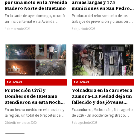
por una moto en la Avenida
armas largas y 175
Madero Norte de Huetamo
municiones en San Pedro
Tziritzícuaro, municipio
En la tarde de ayer domingo, ocurrió
Producto del reforzamiento de los
de San Lucas
un incidente vial en la Avenida
trabajos de prevención y disuasión del
Madero Norte, a la altura…
delito en la entidad, a través de…
4 de marzo de 2024
5 de junio de 2025
POLICIACA
POLICIACA
Protección Civil y
Volcadura en la carretera
Bomberos de Huetamo
Zamora-La Piedad deja un
atendieron en esta Noche
fallecido y dos jóvenes
Buena varios incendios,
heridos en Ecuandureo
En un hecho inédito en esta ciudad y
Ecuandureo, Michoacán, 6 de agosto
una picadura de alacrán y
la región, un total de 6 reportes de
de 2026.- Un accidente registrado
un infarto
distintas índoles…
durante las primeras horas de este
25 de diciembre de 2020
6 de agosto de 2026
jueves dejó…