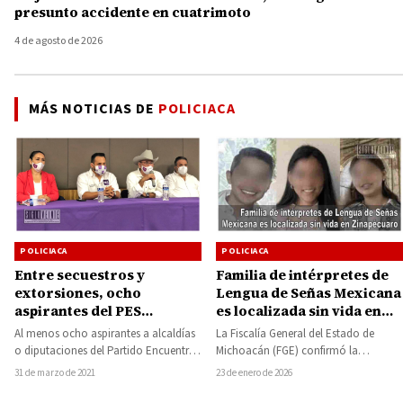
presunto accidente en cuatrimoto
4 de agosto de 2026
MÁS NOTICIAS DE
POLICIACA
POLICIACA
POLICIACA
Entre secuestros y
Familia de intérpretes de
extorsiones, ocho
Lengua de Señas Mexicana
aspirantes del PES
es localizada sin vida en
víctimas de amenazas en
Zinapécuaro
Al menos ocho aspirantes a alcaldías
La Fiscalía General del Estado de
Michoacán
o diputaciones del Partido Encuentro
Michoacán (FGE) confirmó la
Social (PES) en Michoacán han sido
localización sin vida de Víctor Manuel
31 de marzo de 2021
23 de enero de 2026
víctimas…
Mújica Vega…