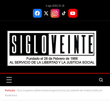
6 ago 2026 | 01:26
Portada
»
Dos mujeres sufren lesiones graves tras accidente en motocicleta en
Huetamo