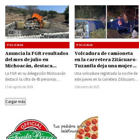
POLICIACA
POLICIACA
Anuncia la FGR resultados
Volcadura de camioneta
del mes de julio en
en la carretera Zitácuaro-
Michoacán, destaca
Tuzantla deja una mujer
destrucción de media
lesionada
La FGR en su delegación Michoacán
Una volcadura registrada la noche de
tonelada de diversos
destacó la cifra de 45 personas
este jueves en la carretera Zitácuaro-
enervantes
sentenciadas en procedimiento
Tuzantla, a la altura del vado, dejó…
13 de agosto de 2024
5 de enero de 2025
abreviado derivado de…
Cargar más