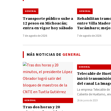
GENERAL
GENERAL
Transporte público sube a
Rehabilitan tramo
12 pesos en Michoacán;
entre Villa Mader
entra en vigor hoy sábado
Tacámbaro; mejor
conexión con Tie
7 de agosto de 2026
7 de agosto de 2026
Caliente
MÁS NOTICIAS DE
GENERAL
GENERAL
Telecable de Hue
inició transmisión
del canal La Imag
Tierra Caliente
La empresa Telecable de 
Caliente de Huetamo, e
por el socio y productor 
GENERAL
26 de junio de 2019
Huerta Romero, en…
Tras dos horas y 20