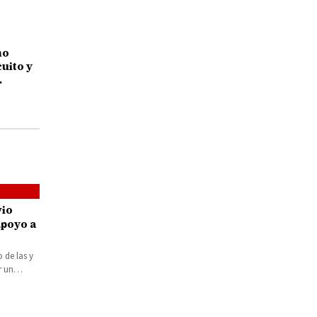
mo
uito y
la
vio
poyo a
 de las y
r un