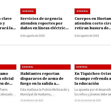
GENERAL
GENERAL
 clave
Servicios de urgencia
Cuerpos en Hueta
o y
atienden reportes por
atienden corto circ
ará la
daños en líneas eléctricas
retiran basura de
rra
tras fuertes vientos en
coladeras durante 
6 de agosto de 2026
6 de agosto de 2026
Huetamo
tormenta de ayer
GENERAL
GENERAL
tamo
Habitantes reportan
En Tiquicheo Octa
 oficial
dispararos de arma de
Ocampo refrenda a
en de
fuego en la salida a
la educación
Pinzanangapio, aseguran
Tierra
Esta mañana la Policía Michoacán y
La apuesta por el desarrollo
vehículo baleado
ncabezado
Municipal de Huetamo,
los niños y jóvenes debe se
Rafael
inplementaron un fuerte operativo de
compromiso de todos,…
14 de febrero de 2020
18 de diciembre de 2019
seguridad ante el reporte…