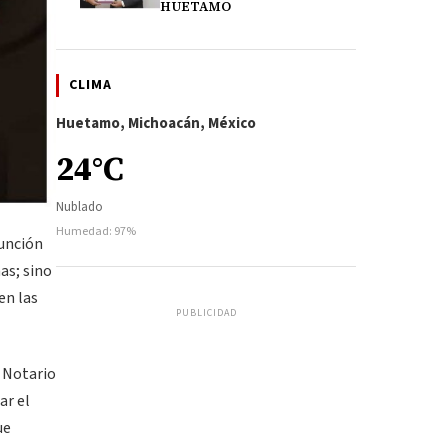
HUETAMO
CLIMA
Huetamo, Michoacán, México
24°C
Nublado
Humedad: 97%
función
as; sino
en las
PUBLICIDAD
 Notario
ar el
ue