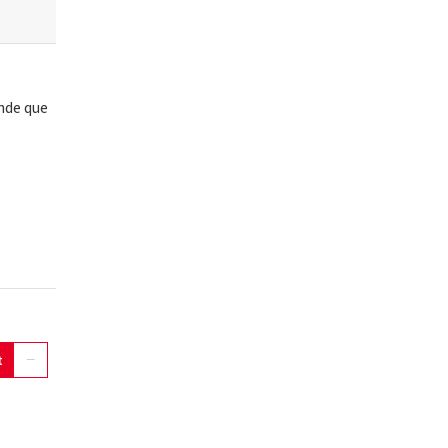
ende que
t