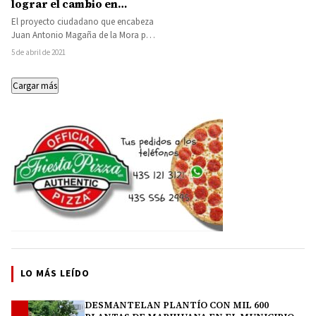
lograr el cambio en
Michoacán
El proyecto ciudadano que encabeza
Juan Antonio Magaña de la Mora por
la gubernatura de Michoacán es
5 de abril de 2021
limpio,…
Cargar más
LO MÁS LEÍDO
DESMANTELAN PLANTÍO CON MIL 600
1