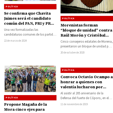
POLÍTICA
Se confirma que Chavita
Jaimes será el candidato
POLÍTICA
común del PAN, PRI y PRD
Morenistas forman
para la Diputación Local
Una vez formalizadas las
“bloque de unidad” contra
con cabecera en Huetamo
candidaturas comunes de los partidos
Raúl Morón y Cristóbal
Acción Nacional (PAN),
Arias
22 de marzo de 2024
Cinco consejeros estatales de Morena,
Revolucionario Institucional (PRI) y
presentaron un bloque de unidad para
de la…
cerrarles el paso en sus aspiraciones
20 de octubre de 2020
por…
POLÍTICA
Convoca Octavio Ocampo a
honrar a quienes con
valentía lucharon por
nuestra Independencia
Al asistir al 205 aniversario de la
POLÍTICA
Defensa del Fuerte de Cóporo, en el
municipio de Jungapeo, el…
Propone Magaña de la
11 de noviembre de 2019
Mora cinco ejes para