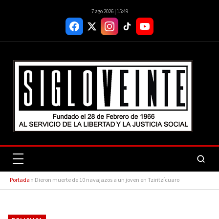
7 ago 2026 | 15:49
Portada
»
Dieron muerte de 10 navajazos a un joven en Tziritzícuaro