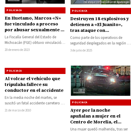
POLICIACA
POLICIACA
En Huetamo, Marcos «N»
Destruyen 18 explosivos y
fue vinculado a proceso
detienen a «El Juanito»,
por abusar sexualmente a
tras ataque con
su sobrino
narcodron en Apatzingán
La Fiscalía General del Estado de
Como parte de los operativos de
Michoacán (FGE) obtuvo vinculación
seguridad desplegados en la región de
a proceso en contra de Marcos “N”,
Tierra Caliente tras la agresión con…
20 de enero de 2023
3 de julio de 2025
por…
POLICIACA
Al volcar el vehículo que
tripulaba fallece su
conductor en el accidente
En la media noche del martes, se
POLICIACA
suscitó un fatal accidente carretero en
el kilómetro 140 + 400…
Ayer por la noche
21 de marzo de 2010
apuñalan a mujer en el
Centro de Morelia, el
agresor fue detenido por
Una mujer quedó malherida, tras ser