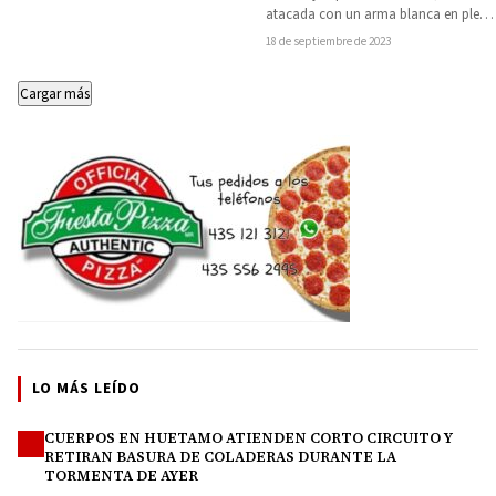
la policía
atacada con un arma blanca en pleno
Centro Histórico de Morelia. El…
18 de septiembre de 2023
Cargar más
LO MÁS LEÍDO
CUERPOS EN HUETAMO ATIENDEN CORTO CIRCUITO Y
1
RETIRAN BASURA DE COLADERAS DURANTE LA
TORMENTA DE AYER