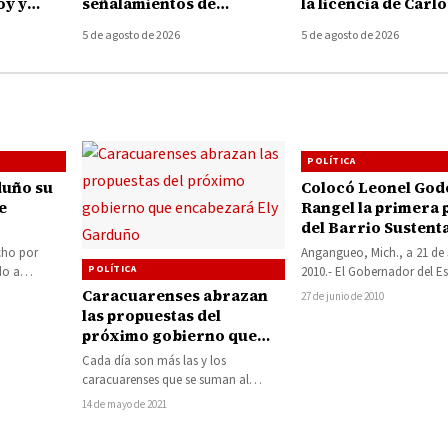
oy y
señalamientos de
la licencia de Carlo
cruzan
alcaldesa de Uruapan y
Torres Piña al fren
5 de agosto de 2026
5 de agosto de 2026
uncian
pide no politizar asesinato
FGE
de Carlos Manzo
POLÍTICA
duño su
Colocó Leonel God
e
Rangel la primera 
del Barrio Sustent
Monarca en Anga
cho por
Angangueo, Mich., a 21 de
POLÍTICA
do a
2010.- El Gobernador del E
ro, cercanía
Leonel Godoy Rangel, a
Caracuarenses abrazan
27 de junio de 2010
dos…
de autoridades…
las propuestas del
próximo gobierno que
encabezará Ely Garduño
Cada día son más las y los
caracuarenses que se suman al
proyecto de Ely Garduño, candidata
14 de mayo de 2021
a…