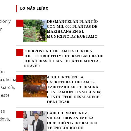
LO MÁS LEÍDO
ción y
DESMANTELAN PLANTÍO
1
CON MIL 600 PLANTAS DE
un
MARIHUANA EN EL
MUNICIPIO DE HUETAMO
CUERPOS EN HUETAMO ATIENDEN
2
CORTO CIRCUITO Y RETIRAN BASURA DE
COLADERAS DURANTE LA TORMENTA
DE AYER
ión
ACCIDENTE EN LA
3
a oficina
CARRETERA HUETAMO–
 García,
TZIRITZÍCUARO TERMINA
CON CAMIONETA VOLCADA;
 este
CONDUCTOR DESAPARECE
DEL LUGAR
 se
GABRIEL MARTÍNEZ
4
VILLALOBOS ASUME LA
dova,
DIRECCIÓN GENERAL DEL
TECNOLÓGICO DE