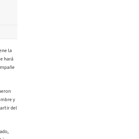
ene la
se hará
acompañe
fueron
iembre y
artir del
nado,