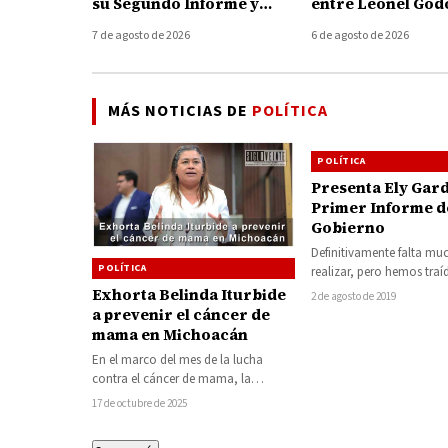
su Segundo Informe y
entre Leonel God
destaca avances en
Memo Valencia; 
7 de agosto de 2026
6 de agosto de 2026
caminos, obras, campo y
acusaciones y an
finanzas sanas
acciones legales
MÁS NOTICIAS DE
POLÍTICA
POLÍTICA
Presenta Ely Gar
Primer Informe d
Gobierno
Definitivamente falta mu
POLÍTICA
realizar, pero hemos traí
Carácuaro un nuevo rost
Exhorta Belinda Iturbide
2 de agosto de 2019
a nuestra gente, resulta
a prevenir el cáncer de
mama en Michoacán
En el marco del mes de la lucha
contra el cáncer de mama, la
diputada de extracción morenista…
17 de octubre de 2025