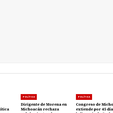
POLÍTICA
POLÍTICA
Dirigente de Morena en
Congreso de Mich
ítica
Michoacán rechaza
extiende por 45 dí