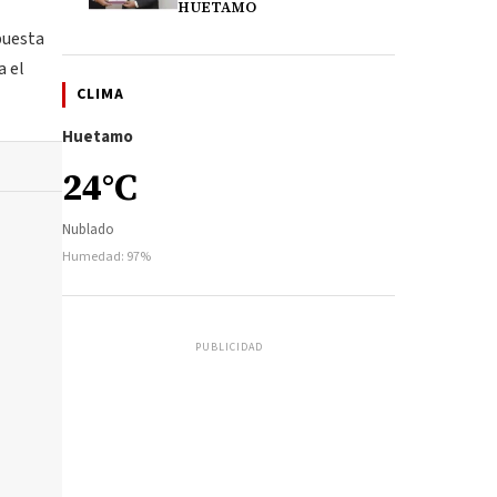
HUETAMO
puesta
a el
CLIMA
Huetamo
24°C
Nublado
Humedad: 97%
PUBLICIDAD