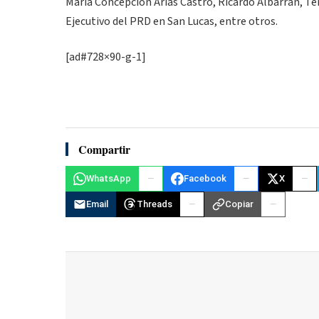
María Concepción Arias Castro, Ricardo Albarrán, Ter
Ejecutivo del PRD en San Lucas, entre otros.
[ad#728×90-g-1]
Compartir
WhatsApp
Facebook
X
Email
Threads
Copiar