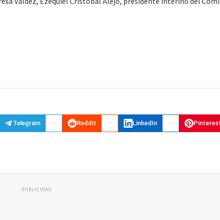
esa Valdez, Ezequiel Cristóbal Alejo, presidente interino del Com
Telegram
Reddit
LinkedIn
Pinteres
PUBLICIDAD