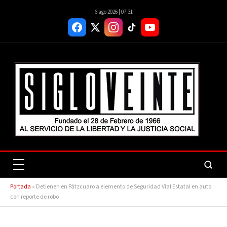
6 ago 2026 | 07:31
Portada
»
Detienen en Pátzcuaro a elemento de Seguridad Vial Estatal en auto
con reporte de robo