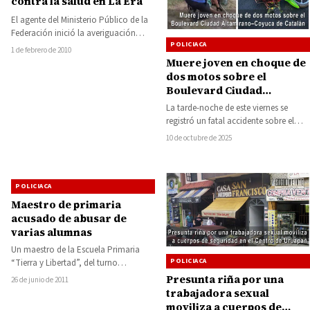
contra la salud en La Era
El agente del Ministerio Público de la
Federación inició la averiguación
POLICIACA
previa AP/PGR/M-I/086/2010 contra
1 de febrero de 2010
Misael Ortiz Arellano, Raúl…
Muere joven en choque de
dos motos sobre el
Boulevard Ciudad
Altamirano–Coyuca de
La tarde-noche de este viernes se
Catalán
registró un fatal accidente sobre el
Boulevard Ciudad Altamirano–
10 de octubre de 2025
Coyuca de Catalán, a…
POLICIACA
Maestro de primaria
acusado de abusar de
varias alumnas
Un maestro de la Escuela Primaria
POLICIACA
“Tierra y Libertad”, del turno
vespertino, ubicada en la colonia
Presunta riña por una
26 de junio de 2011
Barrio Viejo…
trabajadora sexual
moviliza a cuerpos de