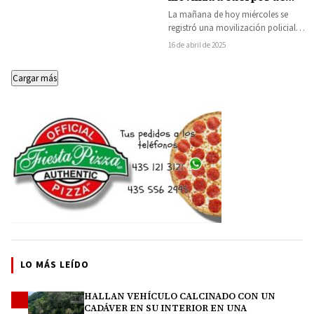
seguridad en el Centro de
La mañana de hoy miércoles se
Uruapan
registró una movilización policial
sobre la Avenida Álvaro Obregón, en
16 de abril de 2025
la colonia…
Cargar más
LO MÁS LEÍDO
HALLAN VEHÍCULO CALCINADO CON UN
1
CADÁVER EN SU INTERIOR EN UNA