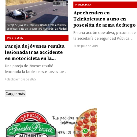
POLICIACA
Aprehenden en
Tziritzícuaro a uno en
posesión de arma de fuego
En una acción operativa, personal de
la Secretaría de Seguridad Pública
POLICIACA
(SSP), detuvo a una persona del
Pareja de jóvenes resulta
21 de julio de 2019
sexo…
lesionada tras accidente
en motocicleta en la
carretera Numarán–La
Una pareja de jóvenes resultó
Piedad
lesionada la tarde de este jueves luego
de sufrir un accidente cuando
4 de diciembre de 2025
viajaban…
Cargar más