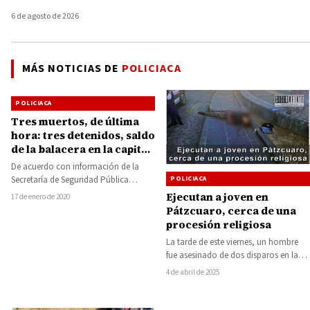
6 de agosto de 2026
MÁS NOTICIAS DE
POLICIACA
POLICIACA
Tres muertos, de última
hora: tres detenidos, saldo
de la balacera en la capital
Michoacana
De acuerdo con información de la
POLICIACA
Secretaría de Seguridad Pública
informó que tras los hechos ocurridos
Ejecutan a joven en
17 de enero de 2020
en el…
Pátzcuaro, cerca de una
procesión religiosa
La tarde de este viernes, un hombre
fue asesinado de dos disparos en la
cabeza cerca de una…
4 de abril de 2025