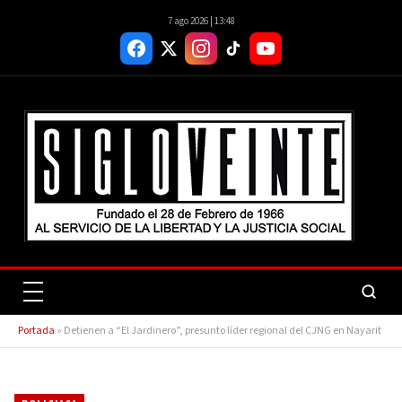
7 ago 2026 | 13:48
Portada
»
Detienen a “El Jardinero”, presunto líder regional del CJNG en Nayarit