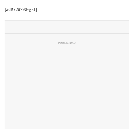
[ad#728×90-g-1]
PUBLICIDAD