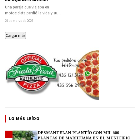
gravemente herida
Una pareja que viajaba en
motocicleta perdió la vida y su
pequeña hija resultó gravemente
21 de marzo de 2024
herida tras un…
Cargar más
LO MÁS LEÍDO
DESMANTELAN PLANTÍO CON MIL 600
1
PLANTAS DE MARIHUANA EN EL MUNICIPIO