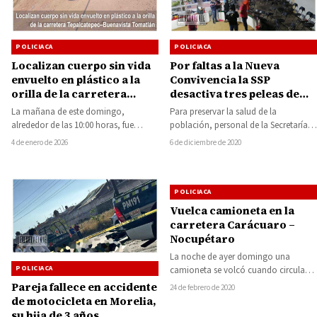
POLICIACA
POLICIACA
Por faltas a la Nueva
Localizan cuerpo sin vida
Convivencia la SSP
envuelto en plástico a la
desactiva tres peleas de
orilla de la carretera
gallos
Tepalcatepec–Buenavista
Para preservar la salud de la
La mañana de este domingo,
Tomatlán
población, personal de la Secretaría
alrededor de las 10:00 horas, fue
de Seguridad Pública (SSP), realizó la
localizado el cuerpo sin vida de un…
6 de diciembre de 2020
4 de enero de 2026
desactivación…
POLICIACA
Vuelca camioneta en la
carretera Carácuaro –
Nocupétaro
La noche de ayer domingo una
POLICIACA
camioneta se volcó cuando circulaba
por la carretera estatal Tiripetío –
Pareja fallece en accidente
24 de febrero de 2020
La…
de motocicleta en Morelia,
su hija de 3 años