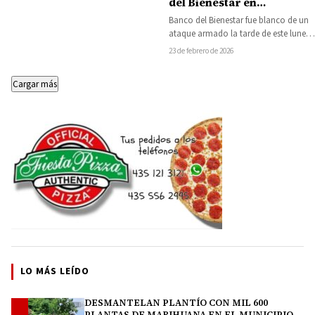
del Bienestar en
Tarímbaro
Banco del Bienestar fue blanco de un
ataque armado la tarde de este lunes
en el municipio de…
23 de febrero de 2026
Cargar más
LO MÁS LEÍDO
DESMANTELAN PLANTÍO CON MIL 600
1
PLANTAS DE MARIHUANA EN EL MUNICIPIO