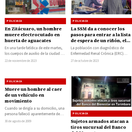
POLICIACA
POLICIACA
En Zitácuaro, un hombre
La SSM da a conocer los
muere electrocutado en
pasos para entrar a la lista
huerta de aguacates
de espera de un riñón, el
proceso es gratuito en el
En una tarde fatídica de este martes,
La población con diagnóstico de
Hospital Civil de Morelia
los cuerpos de auxilio de la ciudad de
Enfermedad Renal Crónica (ERC)
Zitácuaro respondieron a…
puede ingresar a la lista de espera
22 de noviembre de 2023
27 de octubre de 2023
para recibir…
POLICIACA
Muere un hombre al caer
de un vehículo en
movimiento
Cuando se dirigía a su domicilio, una
POLICIACA
persona falleció aparentemente de
manera accidental, al caerse de un
Sujetos armados atacan a
30 de agosto de 2009
vehículo…
tiros sucursal del Banco