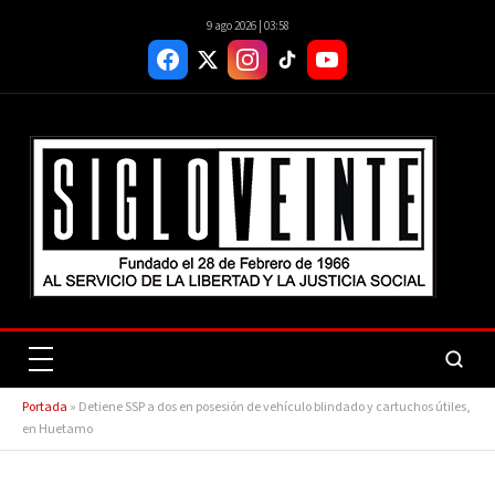
9 ago 2026 | 03:58
Portada
»
Detiene SSP a dos en posesión de vehículo blindado y cartuchos útiles,
en Huetamo