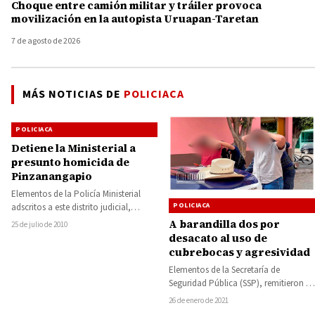
Choque entre camión militar y tráiler provoca
movilización en la autopista Uruapan-Taretan
7 de agosto de 2026
MÁS NOTICIAS DE
POLICIACA
POLICIACA
Detiene la Ministerial a
presunto homicida de
Pinzanangapio
Elementos de la Policía Ministerial
POLICIACA
adscritos a este distrito judicial,
efectuaron la captura de un presunto
A barandilla dos por
25 de julio de 2010
homicida que…
desacato al uso de
cubrebocas y agresividad
Elementos de la Secretaría de
Seguridad Pública (SSP), remitieron al
área de Barandilla a dos personas del
26 de enero de 2021
sexo…