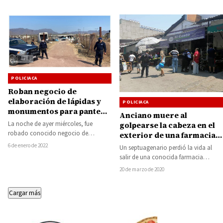
POLICIACA
Roban negocio de
elaboración de lápidas y
POLICIACA
monumentos para panteón
Anciano muere al
en Huetamo
La noche de ayer miércoles, fue
golpearse la cabeza en el
robado conocido negocio de
exterior de una farmacia
elaboración de lápidas y
del centro de Huetamo
6 de enero de 2022
Un septuagenario perdió la vida al
monumentos para panteón,
salir de una conocida farmacia
localizado…
ubicada en la calle de Iripan de…
20 de marzo de 2020
Cargar más