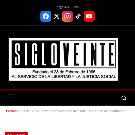
7 ago 2026 | 17:10
Portada
»
Destruye SSP sembradío con más de 7 mil 500 plantas de marihuana