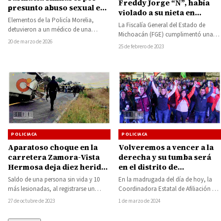
Freddy Jorge “N”, había
presunto abuso sexual en
violado a su nieta en
Morelia
Elementos de la Policía Morelia,
Michoacán
La Fiscalía General del Estado de
detuvieron a un médico de una
Michoacán (FGE) cumplimentó una
Farmacia Similares, que fue acusado
20 de marzo de 2026
orden de aprehensión en contra de
25 de febrero de 2023
de abusar…
Freddy Jorge…
POLICIACA
POLICIACA
Aparatoso choque en la
Volveremos a vencer a la
carretera Zamora-Vista
derecha y su tumba será
Hermosa deja diez heridos
en el distrito de
y un muerto
Pátzcuaro: Vane López
Saldo de una persona sin vida y 10
En la madrugada del día de hoy, la
más lesionadas, al registrarse un
Coordinadora Estatal de Afiliación del
choque múltiple ocurrido sobre la…
PT y ahora candidata de…
27 de octubre de 2023
1 de marzo de 2024