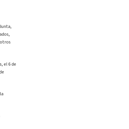
 Junta,
ados,
 otros
, el 6 de
 de
la
a