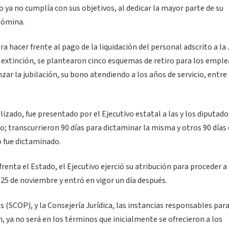
ya no cumplía con sus objetivos, al dedicar la mayor parte de su
nómina.
ra hacer frente al pago de la liquidación del personal adscrito a la
e extinción, se plantearon cinco esquemas de retiro para los emple
zar la jubilación, su bono atendiendo a los años de servicio, entre
izado, fue presentado por el Ejecutivo estatal a las y los diputados
o; transcurrieron 90 días para dictaminar la misma y otros 90 días
o fue dictaminado.
nfrenta el Estado, el Ejecutivo ejerció su atribución para proceder a 
o 25 de noviembre y entró en vigor un día después.
 (SCOP), y la Consejería Jurídica, las instancias responsables par
n, ya no será en los términos que inicialmente se ofrecieron a los