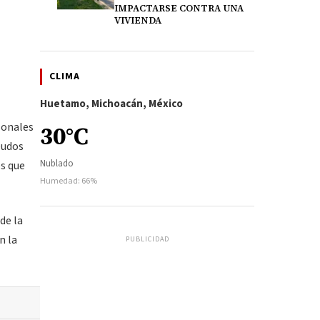
IMPACTARSE CONTRA UNA
VIVIENDA
CLIMA
Huetamo, Michoacán, México
sonales
30°C
eudos
Nublado
es que
Humedad: 66%
de la
n la
PUBLICIDAD