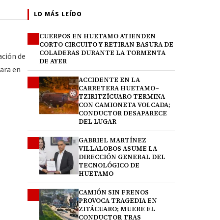
LO MÁS LEÍDO
CUERPOS EN HUETAMO ATIENDEN
1
CORTO CIRCUITO Y RETIRAN BASURA DE
COLADERAS DURANTE LA TORMENTA
ación de
DE AYER
rara en
ACCIDENTE EN LA
2
CARRETERA HUETAMO–
TZIRITZÍCUARO TERMINA
CON CAMIONETA VOLCADA;
CONDUCTOR DESAPARECE
DEL LUGAR
GABRIEL MARTÍNEZ
3
VILLALOBOS ASUME LA
DIRECCIÓN GENERAL DEL
TECNOLÓGICO DE
HUETAMO
CAMIÓN SIN FRENOS
4
PROVOCA TRAGEDIA EN
ZITÁCUARO; MUERE EL
CONDUCTOR TRAS