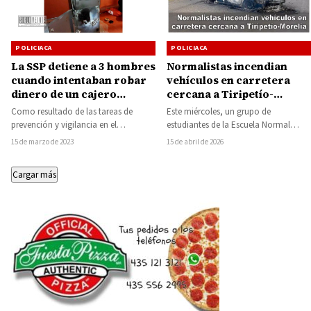
POLICIACA
POLICIACA
La SSP detiene a 3 hombres
Normalistas incendian
cuando intentaban robar
vehículos en carretera
dinero de un cajero
cercana a Tiripetío-
automático con
Morelia
Como resultado de las tareas de
Este miércoles, un grupo de
herramientas y sopletes
prevención y vigilancia en el
estudiantes de la Escuela Normal
municipio de Aporo, los efectivos de
Rural Vasco de Quiroga, en Tiripetío,
15 de marzo de 2023
15 de abril de 2026
la…
protagonizó un…
Cargar más