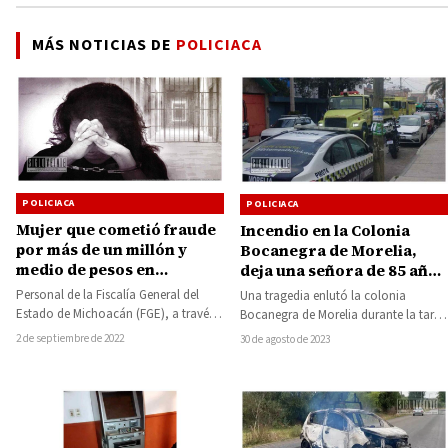
MÁS NOTICIAS DE
POLICIACA
POLICIACA
POLICIACA
Mujer que cometió fraude
Incendio en la Colonia
por más de un millón y
Bocanegra de Morelia,
medio de pesos en
deja una señora de 85 años
Pátzcuaro, fue detenida en
fallecida
Personal de la Fiscalía General del
Una tragedia enlutó la colonia
España
Estado de Michoacán (FGE), a través
Bocanegra de Morelia durante la tarde
de la Unidad de Asistencia Jurídica…
de hoy miércoles, cuando un incendio
2 de septiembre de 2022
30 de agosto de 2023
consumió…