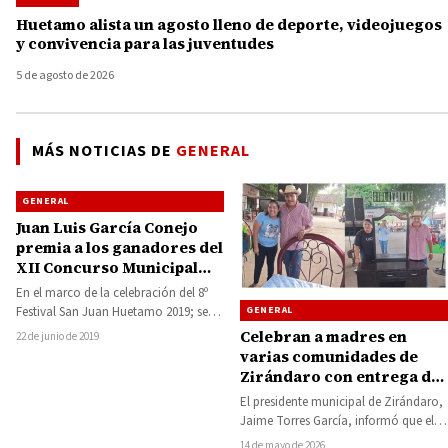
Huetamo alista un agosto lleno de deporte, videojuegos
y convivencia para las juventudes
5 de agosto de 2026
MÁS NOTICIAS DE
GENERAL
GENERAL
Juan Luis García Conejo
premia a los ganadores del
XII Concurso Municipal
“Rescate de la Joyería
En el marco de la celebración del 8º
Antigua”
GENERAL
Festival San Juan Huetamo 2019; se
llevó a cabo la…
Celebran a madres en
22 de junio de 2019
varias comunidades de
Zirándaro con entrega de
regalos y convivios
El presidente municipal de Zirándaro,
Jaime Torres García, informó que el
Ayuntamiento y el Sistema DIF
14 de mayo de 2026