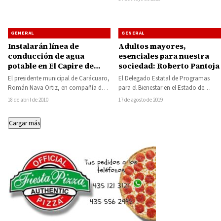
Municipal mantienen…
GENERAL
GENERAL
Instalarán línea de
Adultos mayores,
conducción de agua
esenciales para nuestra
potable en El Capire de
sociedad: Roberto Pantoja
Bravo
El presidente municipal de Carácuaro,
El Delegado Estatal de Programas
Román Nava Ortiz, en compañía del
para el Bienestar en el Estado de
director de Obras Públicas, Jesús
Michoacán, Roberto Pantoja Arzola,
18 de abril de 2010
17 de agosto de 2019
Vargas Bedolla,…
dio la…
Cargar más