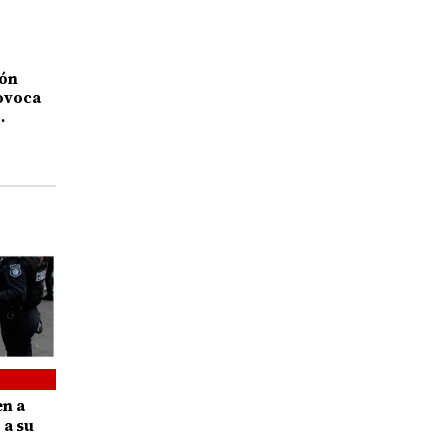
ión
rovoca
-
en a
 a su