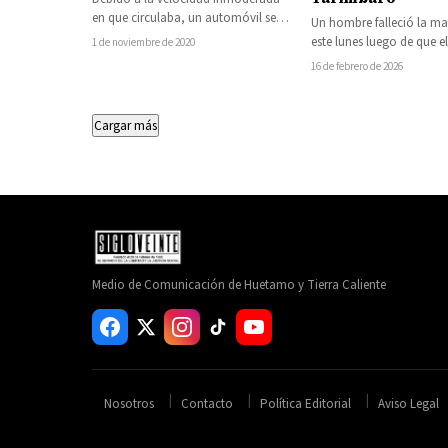
en que circulaba, un automóvil se
Un hombre falleció la m
volcó la tarde de ayer sábado en…
este lunes luego de que e
1 de noviembre de 2020
que conducía se precipi
16 de febrero de 2026
Cargar más
Medio de Comunicación de Huetamo y Tierra Caliente
Nosotros
Contacto
Política Editorial
Aviso Legal