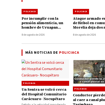
POLICIACA
POLICIACA
Por incumplir con la
Ataque armado e
pensión alimenticia, un
de fútbol en com
hombre de Uruapan
Morelia deja dos
deberá pagar más de 334
y un herido
8 de agosto de 2026
8 de agosto de 2026
mil pesos y pasará 1 año y
9 meses en prisión
MÁS NOTICIAS DE
POLICIACA
POLICIACA
Un Sentra se volcó cerca
POLICIACA
del Hospital Comunitario
Conductor pierde 
Carácuaro- Nocupétaro
al caer a canal plu
Tarímbaro
Debido a la velocidad inmoderada