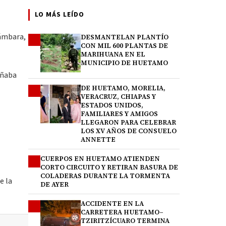
LO MÁS LEÍDO
Gámbara,
DESMANTELAN PLANTÍO
1
CON MIL 600 PLANTAS DE
MARIHUANA EN EL
MUNICIPIO DE HUETAMO
eñaba
DE HUETAMO, MORELIA,
2
VERACRUZ, CHIAPAS Y
ESTADOS UNIDOS,
FAMILIARES Y AMIGOS
LLEGARON PARA CELEBRAR
LOS XV AÑOS DE CONSUELO
ANNETTE
CUERPOS EN HUETAMO ATIENDEN
3
CORTO CIRCUITO Y RETIRAN BASURA DE
COLADERAS DURANTE LA TORMENTA
e la
DE AYER
ACCIDENTE EN LA
4
CARRETERA HUETAMO–
TZIRITZÍCUARO TERMINA