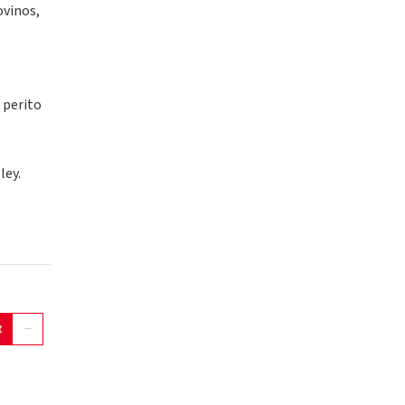
ovinos,
 perito
ley.
t