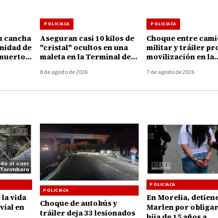
POLICIACA
POLICIACA
n cancha
Aseguran casi 10 kilos de
Choque entre cam
unidad de
"cristal" ocultos en una
militar y tráiler p
 muertos
maleta en la Terminal de
movilización en la
Autobuses de Morelia
autopista Uruapan
8 de agosto de 2026
7 de agosto de 2026
Taretan
POLICIACA
POLICIACA
la vida
En Morelia, detien
Choque de autobús y
vial en
Marlen por obligar
tráiler deja 33 lesionados
hija de 15 años a