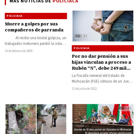
MÁS NOTICIAS DE
POLICIACA
POLICIACA
Muere a golpes por sus
compañeros de parranda
Al recibir una brutal golpiza, un
trabajador melonero perdió la vida
POLICIACA
cuando recibía atención médica en
14 de febrero de 2009
el…
Por no dar pensión a sus
hijas vinculan a proceso a
Rubén “N”, debe 249 mil
pesos
La Fiscalía General del Estado de
Michoacán (FGE) obtuvo de un Juez
de Control vinculación a proceso
11 de junio de 2022
en…