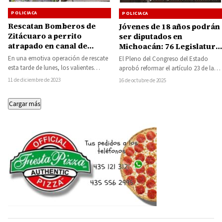
POLICIACA
POLICIACA
Rescatan Bomberos de
Jóvenes de 18 años podrán
Zitácuaro a perrito
ser diputados en
atrapado en canal de
Michoacán: 76 Legislatura
aguas pluviales
aprueba reforma
En una emotiva operación de rescate
El Pleno del Congreso del Estado
constitucional
esta tarde de lunes, los valientes
aprobó reformar el artículo 23 de la
elementos de Bomberos de Zitácuaro
Constitución Política de Michoacán,
11 de diciembre de 2023
16 de octubre de 2025
lograron…
a…
Cargar más